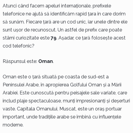
Atunci când facem apeluri internaționale, prefixele
telefonice ne ajută să identificăm rapid țara în care dorim
să sunăm. Fiecare țară are un cod unic, iar unele dintre ele
sunt ușor de recunoscut. Un astfel de prefix care poate
stârni curiozitate este
79
. Așadar, ce țară folosește acest
cod telefonic?
Răspunsul este:
Oman
.
Oman este o țară situată pe coasta de sud-est a
Peninsulei Arabe, în apropierea Golfului Oman și a Mării
Arabiei. Este cunoscută pentru peisajele sale variate, care
includ plaje spectaculoase, munți impresionanți și deșerturi
vaste. Capitala Omanului, Muscat, este un oraș portuar
important, unde tradițiile arabe se îmbină cu influențele
moderne.