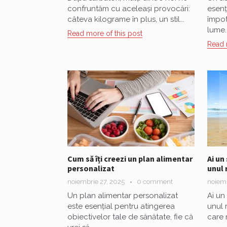
confruntăm cu aceleași provocări:
esenț
câteva kilograme în plus, un stil...
împotr
lume..
Read more of this post
Read 
Cum să îți creezi un plan alimentar
Ai un
personalizat
unul 
noiembrie 27, 2025
0 comment
noiemb
Un plan alimentar personalizat
Ai un
este esențial pentru atingerea
unul 
obiectivelor tale de sănătate, fie că
care m