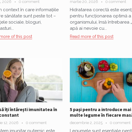
, 2026
0 comment
martie 20, 2026
0 comment
un context în care informațiile
Hidratarea corectă este esenț
e sănătate sunt peste tot –
pentru funcționarea optimă a
țele sociale, bloguri,
organismului, însă întrebarea 
sturi...
apă ai nevoie cu...
more of this post
Read more of this post
ă îți întărești imunitatea în
5 pași pentru a introduce mai
constant
multe legume în fiecare mas
ie 12, 2026
0 comment
decembrie 2, 2025
0 comment
stem imunitar puternic este
Legumele sunt esențiale pent