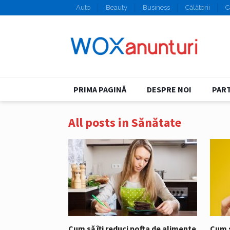
Auto
Beauty
Business
Călătorii
C
PRIMA PAGINĂ
DESPRE NOI
PART
All posts in Sănătate
Cum să îți reduci pofta de alimente
Cum s