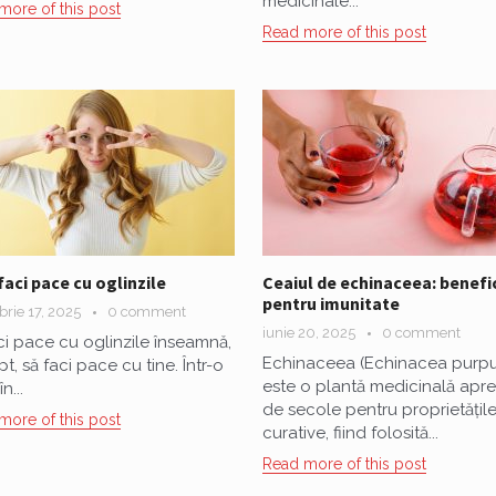
medicinale...
more of this post
Read more of this post
aci pace cu oglinzile
Ceaiul de echinaceea: benefic
pentru imunitate
rie 17, 2025
0 comment
iunie 20, 2025
0 comment
ci pace cu oglinzile înseamnă,
Echinaceea (Echinacea purpu
t, să faci pace cu tine. Într-o
este o plantă medicinală apre
n...
de secole pentru proprietățile
more of this post
curative, fiind folosită...
Read more of this post