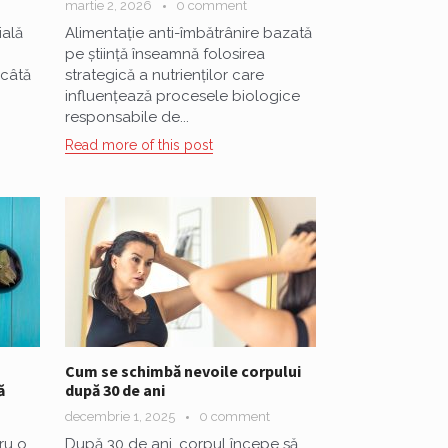
martie 2, 2026
0 comment
ială
Alimentație anti-îmbătrânire bazată
pe știință înseamnă folosirea
„câtă
strategică a nutrienților care
influențează procesele biologice
responsabile de...
Read more of this post
Cum se schimbă nevoile corpului
ă
după 30 de ani
decembrie 1, 2025
0 comment
ru o
După 30 de ani, corpul începe să