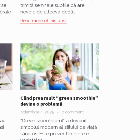
rse
trimită semnale subtile că are
erale
nevoie de altceva decât...
Read more of this post
Când prea mult “green smoothie”
devine o problemă
noiembrie 4, 2025
0 comment
 au
“Green smoothie-ul” a devenit
si
simbolul modern al stilului de viață
sănătos. Este prezent în dietele