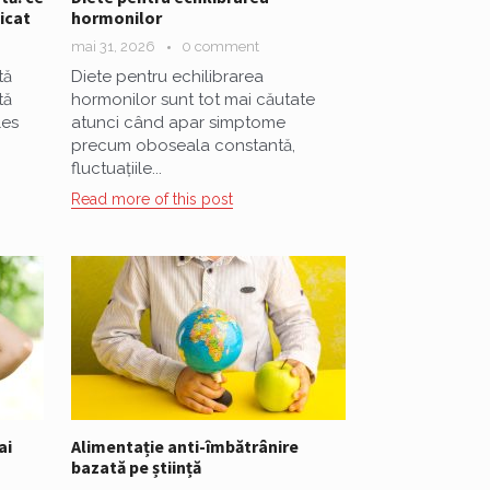
icat
hormonilor
mai 31, 2026
0 comment
tă
Diete pentru echilibrarea
tă
hormonilor sunt tot mai căutate
les
atunci când apar simptome
precum oboseala constantă,
fluctuațiile...
Read more of this post
ai
Alimentație anti-îmbătrânire
bazată pe știință