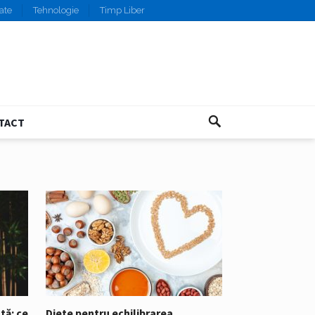
ate
Tehnologie
Timp Liber
TACT
tă: ce
Diete pentru echilibrarea