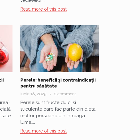
vedetelor,...
Read more of this post
ii
Perele: beneficii și contraindicații
pentru sănătate
iunie 18, 2025
0 comment
rea)
Perele sunt fructe dulci și
ciată
suculente care fac parte din dieta
 sale
multor persoane din întreaga
lume....
Read more of this post