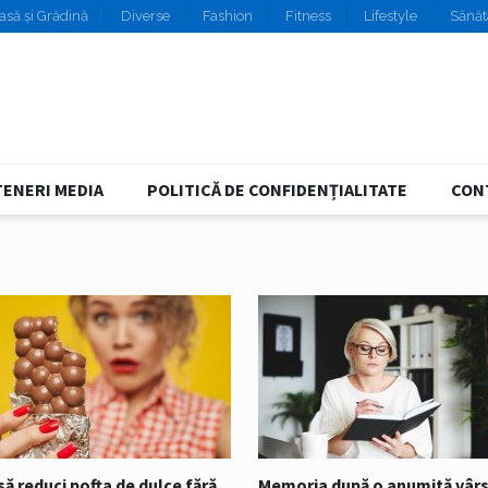
asă și Grădină
Diverse
Fashion
Fitness
Lifestyle
Sănăt
ENERI MEDIA
POLITICĂ DE CONFIDENȚIALITATE
CON
ă reduci pofta de dulce fără
Memoria după o anumită vârs