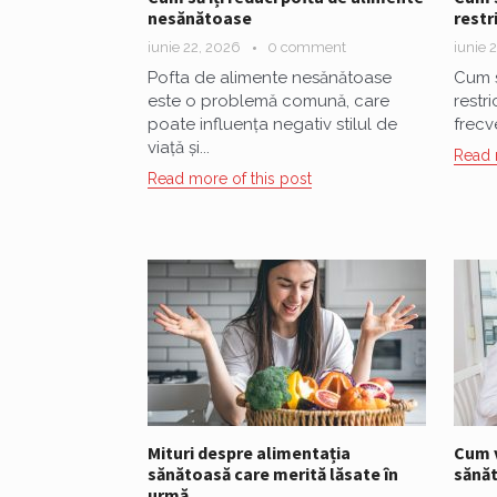
nesănătoase
restr
iunie 22, 2026
0 comment
iunie 
Pofta de alimente nesănătoase
Cum s
este o problemă comună, care
restr
poate influența negativ stilul de
frecv
viață și...
Read 
Read more of this post
Mituri despre alimentația
Cum v
sănătoasă care merită lăsate în
sănăt
urmă