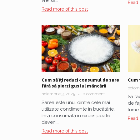
vrei să...
Read 
Read more of this post
Cum să îți reduci consumul de sare
Cum f
fără să pierzi gustul mâncării
octomb
noiembrie 3, 2025
0 comment
Să fa
Sarea este unul dintre cele mai
de fap
utilizate condimente în bucătărie,
lume î
însă consumată în exces poate
Read 
deveni...
Read more of this post