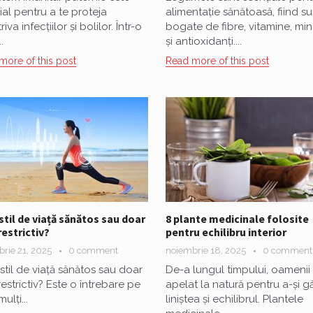
ial pentru a te proteja
alimentație sănătoasă, fiind su
iva infecțiilor și bolilor. Într-o
bogate de fibre, vitamine, min
.
și antioxidanți....
more of this post
Read more of this post
 stil de viață sănătos sau doar
8 plante medicinale folosite
restrictiv?
pentru echilibru interior
rie 21, 2025
0 comment
noiembrie 18, 2025
0 comment
 stil de viață sănătos sau doar
De-a lungul timpului, oamenii
restrictiv? Este o întrebare pe
apelat la natură pentru a-și gă
ulți...
liniștea și echilibrul. Plantele