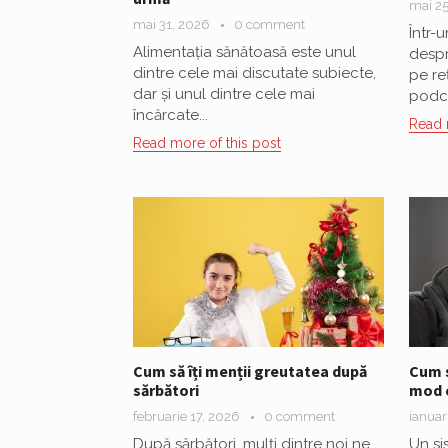
mai 25
mai 31, 2026
0 comment
Într-
Alimentația sănătoasă este unul
despr
dintre cele mai discutate subiecte,
pe re
dar și unul dintre cele mai
podca
încărcate...
Read 
Read more of this post
Cum să îți menții greutatea după
Cum s
sărbători
mod 
februarie 17, 2026
0 comment
ianuar
După sărbători, mulți dintre noi ne
Un si