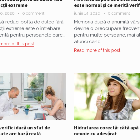
icții extreme
este normal și ce merită verif
20, 2026
0 comment
iunie 14, 2026
0 comment
ă reduci pofta de dulce fără
Memoria după o anumită vârs
icții extreme este o întrebare
devine o preocupare frecven
entă pentru persoanele care...
pentru multe persoane, mai a
atunci când...
more of this post
Read more of this post
erifici dacă un sfat de
Hidratarea corectă: câtă apă 
ate are bază reală
nevoie cu adevărat