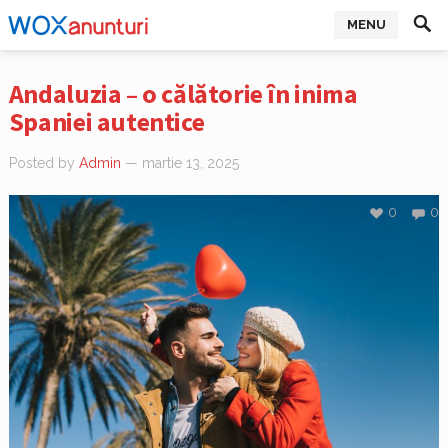
MENU
Andaluzia – o călătorie în inima
Spaniei autentice
Posted by
Admin
— martie 13, 2025
0
0