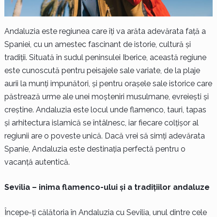
Andaluzia este regiunea care îți va arăta adevărata față a
Spaniei, cu un amestec fascinant de istorie, cultură și
tradiții. Situată în sudul peninsulei Iberice, această regiune
este cunoscută pentru peisajele sale variate, de la plaje
aurii la munți impunători, și pentru orașele sale istorice care
păstrează urme ale unei moșteniri musulmane, evreiești și
creștine. Andaluzia este locul unde flamenco, tauri, tapas
și arhitectura islamică se întâlnesc, iar fiecare colțișor al
regiunii are o poveste unică. Dacă vrei să simți adevărata
Spanie, Andaluzia este destinația perfectă pentru o
vacanță autentică.
Sevilia – inima flamenco-ului și a tradițiilor andaluze
Începe-ți călătoria în Andaluzia cu Sevilia, unul dintre cele