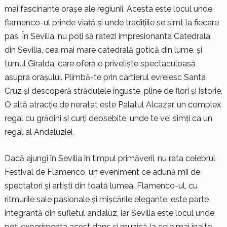
mai fascinante orașe ale regiunii. Acesta este locul unde
flamenco-ul prinde viață și unde tradițiile se simt la fiecare
pas. În Sevilia, nu poți să ratezi impresionanta Catedrala
din Sevilia, cea mai mare catedrală gotică din lume, și
turnul Giralda, care oferă o priveliște spectaculoasă
asupra orașului. Plimbă-te prin cartierul evreiesc Santa
Cruz și descoperă străduțele înguste, pline de flori și istorie.
O altă atracție de neratat este Palatul Alcazar, un complex
regal cu grădini și curți deosebite, unde te vei simți ca un
regal al Andaluziei.
Dacă ajungi în Sevilia în timpul primăverii, nu rata celebrul
Festival de Flamenco, un eveniment ce adună mii de
spectatori și artiști din toată lumea. Flamenco-ul, cu
ritmurile sale pasionale și mișcările elegante, este parte
integrantă din sufletul andaluz, iar Sevilia este locul unde
poți experimenta acest dans și muzică la cele mai înalte