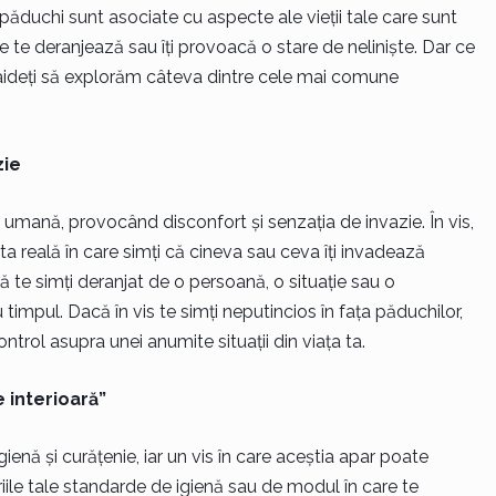
 păduchi sunt asociate cu aspecte ale vieții tale care sunt
 te deranjează sau îți provoacă o stare de neliniște. Dar ce
aideți să explorăm câteva dintre cele mai comune
zie
a umană, provocând disconfort și senzația de invazie. În vis,
ta reală în care simți că cineva sau ceva îți invadează
 te simți deranjat de o persoană, o situație sau o
timpul. Dacă în vis te simți neputincios în fața păduchilor,
trol asupra unei anumite situații din viața ta.
e interioară”
ienă și curățenie, iar un vis în care aceștia apar poate
riile tale standarde de igienă sau de modul în care te