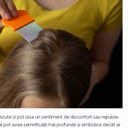
ăcute și pot lăsa un sentiment de disconfort sau repulsie.
ii pot avea semnificații mai profunde și simbolice decât ar