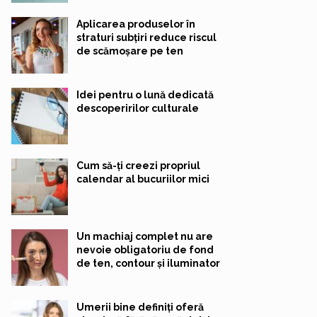
Aplicarea produselor în
straturi subțiri reduce riscul
de scămoșare pe ten
Idei pentru o lună dedicată
descoperirilor culturale
Cum să-ți creezi propriul
calendar al bucuriilor mici
Un machiaj complet nu are
nevoie obligatoriu de fond
de ten, contour și iluminator
Umerii bine definiți oferă