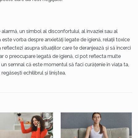
larmă, un simbol al disconfortului, al invaziei sau al
este vorba despre anxietăți legate de igienă, relații toxice
 reflectezi asupra situațiilor care te deranjează și să încerci
oar o preocupare legată de igienă, ci pot reflecta multe
 Este un semnal că este momentul să faci curățenie în viața ta,
egăsești echilibrul și liniștea.