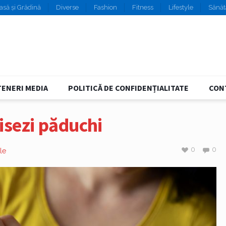
asă și Grădină
Diverse
Fashion
Fitness
Lifestyle
Sănăt
ENERI MEDIA
POLITICĂ DE CONFIDENȚIALITATE
CON
isezi păduchi
0
0
le