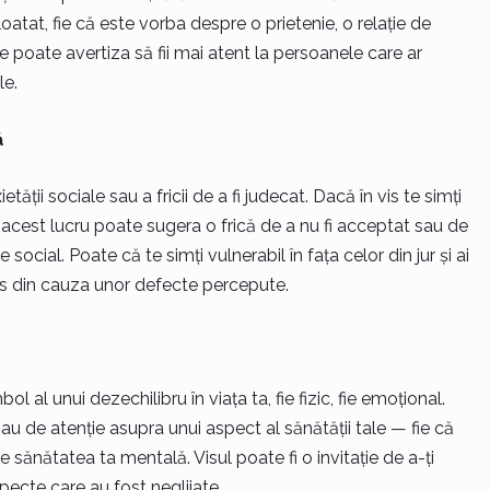
loatat, fie că este vorba despre o prietenie, o relație de
 poate avertiza să fii mai atent la persoanele care ar
le.
ă
etății sociale sau a fricii de a fi judecat. Dacă în vis te simți
 acest lucru poate sugera o frică de a nu fi acceptat sau de
social. Poate că te simți vulnerabil în fața celor din jur și ai
ns din cauza unor defecte percepute.
ol al unui dezechilibru în viața ta, fie fizic, fie emoțional.
sau de atenție asupra unui aspect al sănătății tale — fie că
e sănătatea ta mentală. Visul poate fi o invitație de a-ți
pecte care au fost neglijate.