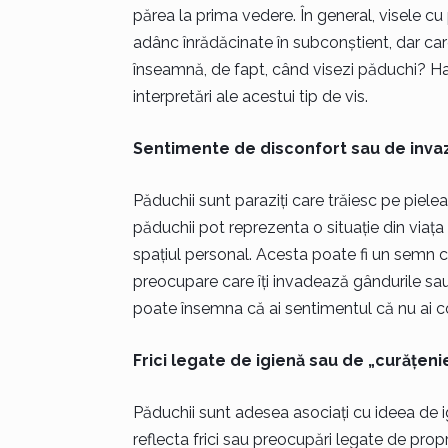
părea la prima vedere. În general, visele cu
adânc înrădăcinate în subconștient, dar care
înseamnă, de fapt, când visezi păduchi? H
interpretări ale acestui tip de vis.
Sentimente de disconfort sau de inva
Păduchii sunt paraziți care trăiesc pe piele
păduchii pot reprezenta o situație din viața 
spațiul personal. Acesta poate fi un semn că
preocupare care îți invadează gândurile sau 
poate însemna că ai sentimentul că nu ai con
Frici legate de igienă sau de „curățeni
Păduchii sunt adesea asociați cu ideea de ig
reflecta frici sau preocupări legate de prop