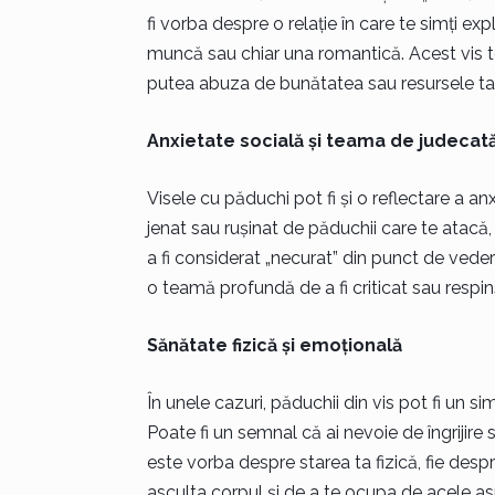
fi vorba despre o relație în care te simți exp
muncă sau chiar una romantică. Acest vis te
putea abuza de bunătatea sau resursele ta
Anxietate socială și teama de judecat
Visele cu păduchi pot fi și o reflectare a anxi
jenat sau rușinat de păduchii care te atacă,
a fi considerat „necurat” din punct de vedere 
o teamă profundă de a fi criticat sau respi
Sănătate fizică și emoțională
În unele cazuri, păduchii din vis pot fi un simb
Poate fi un semnal că ai nevoie de îngrijire 
este vorba despre starea ta fizică, fie despr
asculta corpul și de a te ocupa de acele as