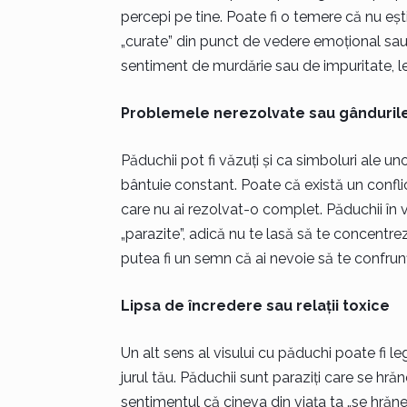
percepi pe tine. Poate fi o temere că nu ești 
„curate” din punct de vedere emoțional sau s
sentiment de murdărie sau de impuritate, lega
Problemele nerezolvate sau gândurile
Păduchii pot fi văzuți și ca simboluri ale 
bântuie constant. Poate că există un conflic
care nu ai rezolvat-o complet. Păduchii în 
„parazite”, adică nu te lasă să te concentrezi
putea fi un semn că ai nevoie să te confrunți
Lipsa de încredere sau relații toxice
Un alt sens al visului cu păduchi poate fi leg
jurul tău. Păduchii sunt paraziți care se hră
sentimentul că cineva din viața ta „se hrăne