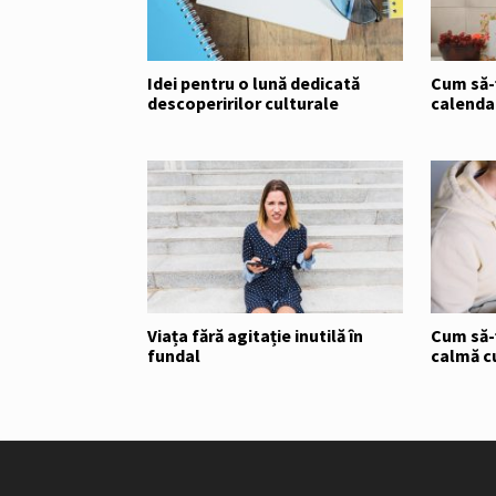
Idei pentru o lună dedicată
Cum să-ț
descoperirilor culturale
calendar
Viața fără agitație inutilă în
Cum să-ț
fundal
calmă c