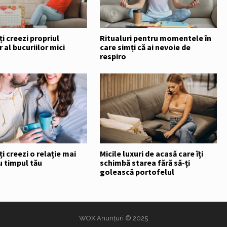
i creezi propriul
Ritualuri pentru momentele în
 al bucuriilor mici
care simți că ai nevoie de
respiro
i creezi o relație mai
Micile luxuri de acasă care îți
u timpul tău
schimbă starea fără să-ți
golească portofelul
WOX Anunțuri
© 2025