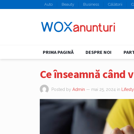
Auto
Beauty
Business
Călătorii
C
PRIMA PAGINĂ
DESPRE NOI
PART
Ce înseamnă când v
Posted by
Admin
— mai 25, 2024
in
Lifesty