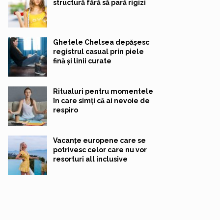
structură fără să pară rigizi
Ghetele Chelsea depășesc
registrul casual prin piele
fină și linii curate
Ritualuri pentru momentele
în care simți că ai nevoie de
respiro
Vacanțe europene care se
potrivesc celor care nu vor
resorturi all inclusive