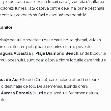
aje spectaculoase, există locuri care îți vor tăia răsuflarea
să explorezi lumea. Iată câteva dintre cele mai bune destinații
re colț te provoacă să faci o captură memorabilă.
canilor
eisaje naturale spectaculoase care includ ghețari, vulcani,
 în care fiecare peisaj pare desprins dintr-o poveste
aguna Albastră
și
Plaja Diamond Beach
, unde blocurile
ul oceanului, sunt doar câteva dintre locurile care trebuie
ul de Aur
(Golden Circle), care include atracții celebre
e o destinație de top. De asemenea, Islanda oferă
a
Aurora Boreală
în lunile de iarnă, un fenomen natural
nte.