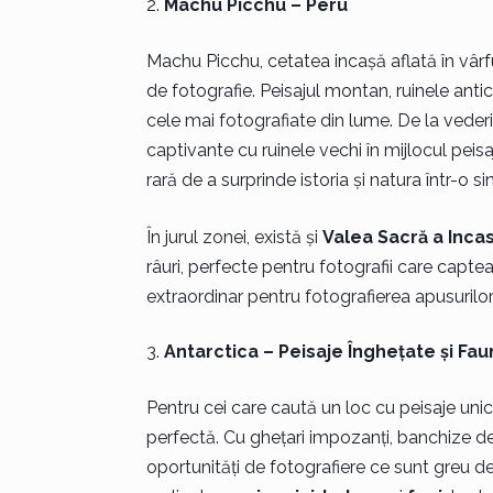
Machu Picchu – Peru
Machu Picchu, cetatea incașă aflată în vârfu
de fotografie. Peisajul montan, ruinele anti
cele mai fotografiate din lume. De la vede
captivante cu ruinele vechi în mijlocul peis
rară de a surprinde istoria și natura într-o s
În jurul zonei, există și
Valea Sacră a Incas
râuri, perfecte pentru fotografii care capte
extraordinar pentru fotografierea apusurilor 
Antarctica – Peisaje Înghețate și Fau
Pentru cei care caută un loc cu peisaje unice
perfectă. Cu ghețari impozanți, banchize de
oportunități de fotografiere ce sunt greu de 