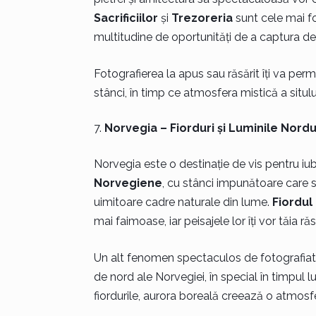
Sacrificiilor
și
Trezoreria
sunt cele mai fo
multitudine de oportunități de a captura detal
Fotografierea la apus sau răsărit îți va per
stânci, în timp ce atmosfera mistică a situl
Norvegia – Fiorduri și Luminile Nordu
Norvegia este o destinație de vis pentru iubi
Norvegiene
, cu stânci impunătoare care s
uimitoare cadre naturale din lume.
Fiordul
mai faimoase, iar peisajele lor îți vor tăia ră
Un alt fenomen spectaculos de fotografia
de nord ale Norvegiei, în special în timpul l
fiordurile, aurora boreală creează o atmosfe