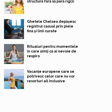
structură fără să pară rigizi
Ghetele Chelsea depășesc
registrul casual prin piele
fină și linii curate
Ritualuri pentru momentele
în care simți că ai nevoie de
respiro
Vacanțe europene care se
potrivesc celor care nu vor
resorturi all inclusive