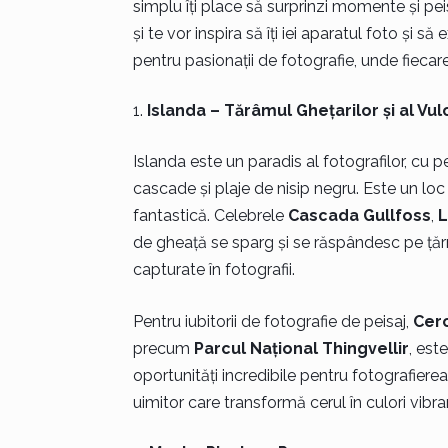
simplu îți place să surprinzi momente și peis
și te vor inspira să îți iei aparatul foto și 
pentru pasionații de fotografie, unde fieca
Islanda – Tărâmul Ghețarilor și al Vul
Islanda este un paradis al fotografilor, cu p
cascade și plaje de nisip negru. Este un loc
fantastică. Celebrele
Cascada Gullfoss
,
L
de gheață se sparg și se răspândesc pe țărm
capturate în fotografii.
Pentru iubitorii de fotografie de peisaj,
Cerc
precum
Parcul Național Thingvellir
, est
oportunități incredibile pentru fotografiere
uimitor care transformă cerul în culori vibra