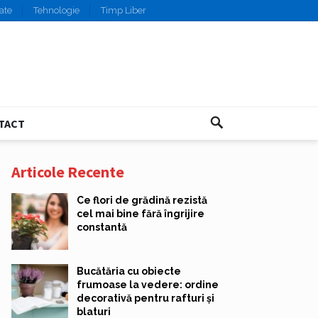
ate
Tehnologie
Timp Liber
TACT
Articole Recente
Ce flori de grădină rezistă
cel mai bine fără îngrijire
constantă
Bucătăria cu obiecte
frumoase la vedere: ordine
decorativă pentru rafturi și
blaturi