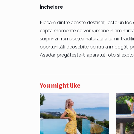
Încheiere
Fiecare dintre aceste destinații este un loc 
capta momente ce vor rămâne în amintirea t
surprinzi frumusețea naturală a lumii, tradiț
oportunități deosebite pentru a îmbogăți por
Așadar, pregătește-ți aparatul foto și expl
You might like