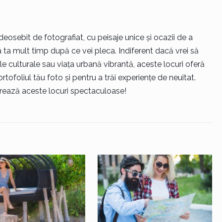
deosebit de fotografiat, cu peisaje unice și ocazii de a
a mult timp după ce vei pleca. Indiferent dacă vrei să
iile culturale sau viața urbană vibrantă, aceste locuri oferă
tofoliul tău foto și pentru a trăi experiențe de neuitat.
orează aceste locuri spectaculoase!