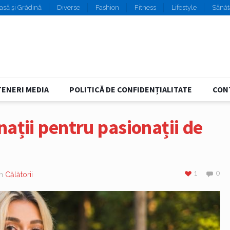
asă și Grădină
Diverse
Fashion
Fitness
Lifestyle
Sănăt
ENERI MEDIA
POLITICĂ DE CONFIDENȚIALITATE
CON
nații pentru pasionații de
1
0
in
Călătorii