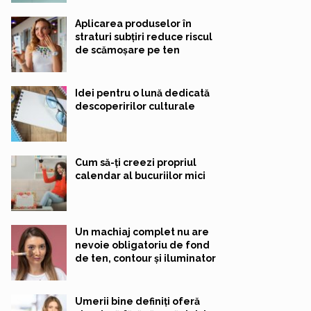
Aplicarea produselor în
straturi subțiri reduce riscul
de scămoșare pe ten
Idei pentru o lună dedicată
descoperirilor culturale
Cum să-ți creezi propriul
calendar al bucuriilor mici
Un machiaj complet nu are
nevoie obligatoriu de fond
de ten, contour și iluminator
Umerii bine definiți oferă