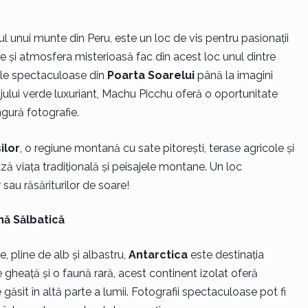
l unui munte din Peru, este un loc de vis pentru pasionații
ce și atmosfera misterioasă fac din acest loc unul dintre
rile spectaculoase din
Poarta Soarelui
până la imagini
ajului verde luxuriant, Machu Picchu oferă o oportunitate
ingură fotografie.
ilor
, o regiune montană cu sate pitorești, terase agricole și
ază viața tradițională și peisajele montane. Un loc
sau răsăriturilor de soare!
nă Sălbatică
, pline de alb și albastru,
Antarctica
este destinația
 gheață și o faună rară, acest continent izolat oferă
găsit în altă parte a lumii. Fotografii spectaculoase pot fi