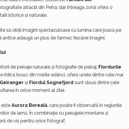
tografiate atracții din Petra, dar întreaga zonă oferă o
ii istorice și naturale.
mite să obții imagini spectaculoase cu lumina care joacă pe
ui antice adaugă un plus de farmec fiecărei imagini.
lui
torii de peisaje naturale și fotografie de peisaj.
Fiordurile
e ridică brusc din mările adânci, oferă unele dintre cele mai
 Geiranger
și
Fiordul Sognefjord
sunt două dintre cele
suflarea în orice moment al zilei.
t este
Aurora Boreală
, care poate fi observată în regiunile
unilor de iarnă. În combinație cu peisajele montane și
ră de vis pentru orice fotograf.