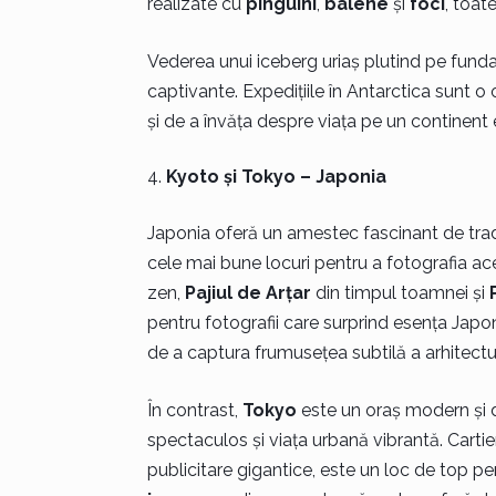
realizate cu
pinguini
,
balene
și
foci
, toat
Vederea unui iceberg uriaș plutind pe fundalu
captivante. Expedițiile în Antarctica sunt o
și de a învăța despre viața pe un continent 
Kyoto și Tokyo – Japonia
Japonia oferă un amestec fascinant de tradi
cele mai bune locuri pentru a fotografia ac
zen,
Pajiul de Arțar
din timpul toamnei și
pentru fotografii care surprind esența Japonie
de a captura frumusețea subtilă a arhitectu
În contrast,
Tokyo
este un oraș modern și d
spectaculos și viața urbană vibrantă. Cartie
publicitare gigantice, este un loc de top pe