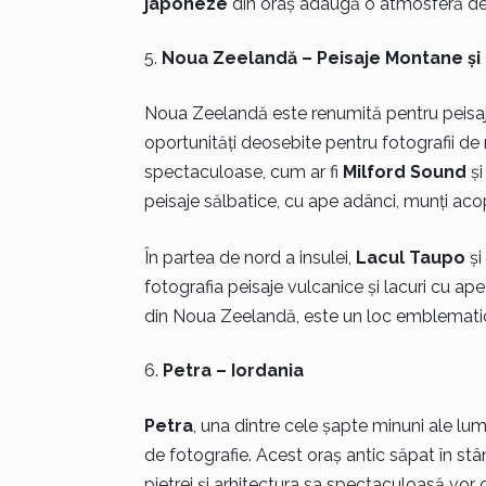
japoneze
din oraș adaugă o atmosferă de li
Noua Zeelandă – Peisaje Montane și
Noua Zeelandă este renumită pentru peisajel
oportunități deosebite pentru fotografii de
spectaculoase, cum ar fi
Milford Sound
ș
peisaje sălbatice, cu ape adânci, munți aco
În partea de nord a insulei,
Lacul Taupo
și
fotografia peisaje vulcanice și lacuri cu ap
din Noua Zeelandă, este un loc emblematic 
Petra – Iordania
Petra
, una dintre cele șapte minuni ale lum
de fotografie. Acest oraș antic săpat în stân
pietrei și arhitectura sa spectaculoasă vor 