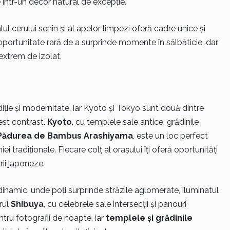
e într-un decor natural de excepție.
l cerului senin și al apelor limpezi oferă cadre unice și
 oportunitate rară de a surprinde momente în sălbăticie, dar
extrem de izolat.
ție și modernitate, iar Kyoto și Tokyo sunt două dintre
est contrast.
Kyoto
, cu templele sale antice, grădinile
Pădurea de Bambus Arashiyama
, este un loc perfect
i tradiționale. Fiecare colț al orașului îți oferă oportunități
rii japoneze.
inamic, unde poți surprinde străzile aglomerate, iluminatul
rul
Shibuya
, cu celebrele sale intersecții și panouri
ntru fotografii de noapte, iar
templele și grădinile