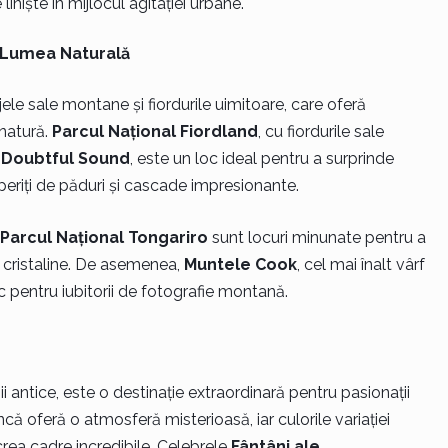
niște în mijlocul agitației urbane.
 Lumea Naturală
e sale montane și fiordurile uimitoare, care oferă
 natură.
Parcul Național Fiordland
, cu fiordurile sale
i
Doubtful Sound
, este un loc ideal pentru a surprinde
periți de păduri și cascade impresionante.
Parcul Național Tongariro
sunt locuri minunate pentru a
e cristaline. De asemenea,
Muntele Cook
, cel mai înalt vârf
pentru iubitorii de fotografie montană.
ii antice, este o destinație extraordinară pentru pasionații
că oferă o atmosferă misterioasă, iar culorile variației
crea cadre incredibile. Celebrele
Fântâni ale