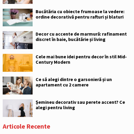
Bucătăria cu obiecte frumoase la vedere:
ordine decorativă pentru rafturi și blaturi
Decor cu accente de marmură: rafinament
discret în baie, bucătărie și living
Cele mai bune idei pentru decor în stil Mid-
Century Modern
Ce să alegi dintre o garsonieră și un
apartament cu 2 camere
Șemineu decorativ sau perete accent? Ce
alegi pentru living
Articole Recente