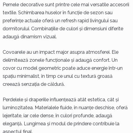
Pernele decorative sunt printre cele mai versatile accesorii
textile. Schimbarea huselor în funcție de sezon sau
preferințe actuale oferă un refresh rapid livingului sau
dormitorului. Combinațiile de culori și dimensiuni diferite
adaugă dinamism vizual.
Covoarele au un impact major asupra atmosferei. Ele
delimitează zonele funcționale și adaugă confort. Un
covor cu model geometric poate aduce energie într-un
spațiu minimalist, în timp ce unul cu textură groasă
creează senzația de căldură.
Perdelele și draperiile influențează atât estetica, cât și
luminozitatea. Materialele fluide, în nuanțe deschise, oferă
lejeritate, iar cele dense, în culori profunde, adaugă
eleganță. Lungimea și modul de prindere contribuie la
aspectul final.