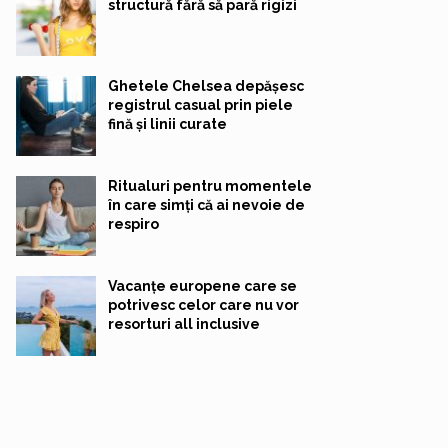
structură fără să pară rigizi
Ghetele Chelsea depășesc
registrul casual prin piele
fină și linii curate
Ritualuri pentru momentele
în care simți că ai nevoie de
respiro
Vacanțe europene care se
potrivesc celor care nu vor
resorturi all inclusive