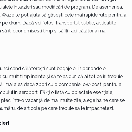
entualele întârzieri sau modificări de program. De asemenea,
 Waze te pot ajuta să găsești cele mai rapide rute pentru a
 pe drum. Dacă vei folosi transportul public, aplicațiile
 să îți economisești timp și să îți faci călătoria mai
unci când călătorești sunt bagajele. În perioadele
cu mult timp înainte și să te asiguri că ai tot ce îți trebuie.
ă, mai ales dacă zbori cu o companie low-cost, pentru a
pului în aeroport. Fă-ți o listă cu obiectele esențiale,
ă pleci într-o vacanță de mai multe zile, alege haine care se
numărul de articole pe care trebuie să le împachetezi.
ieri