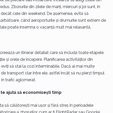
dus. Zborurile din zilele de marți, miercuri și joi sunt, în
ne decât cele din weekend. De asemenea, evită să
 sărbătoare, când aeroporturile și drumurile sunt extrem de
tale poate însemna o vacanță mult mai relaxantă.
 creează un itinerar detaliat care să includă toate etapele
ile și orele de începere. Planificarea activităților din
eviți să stai la cozi interminabile. Dacă ai mai multe
 de transport clar între ele, astfel încât să nu pierzi timpul
s în trafic aglomerat.
e te ajută să economisești timp
ta să călătorești mai ușor și fără stres în perioadele
torizare a zborurilor, cum ar fi FlightRadar sau Google