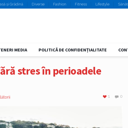
asă și Grădină
Diverse
Fashion
Fitness
Lifestyle
Sănăt
ENERI MEDIA
POLITICĂ DE CONFIDENȚIALITATE
CON
ără stres în perioadele
1
0
ătorii