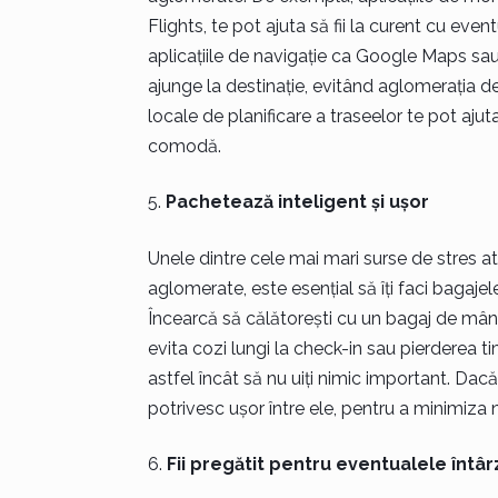
Flights, te pot ajuta să fii la curent cu ev
aplicațiile de navigație ca Google Maps sau
ajunge la destinație, evitând aglomerația de
locale de planificare a traseelor te pot ajuta
comodă.
Pachetează inteligent și ușor
Unele dintre cele mai mari surse de stres at
aglomerate, este esențial să îți faci bagajele 
Încearcă să călătorești cu un bagaj de mân
evita cozi lungi la check-in sau pierderea tim
astfel încât să nu uiți nimic important. Dac
potrivesc ușor între ele, pentru a minimiza 
Fii pregătit pentru eventualele întârz