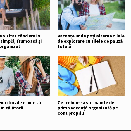
e vizitat când vrei o
Vacanțe unde poți alterna zilele
 simplă, frumoasă și
de explorare cu zilele de pauză
 organizat
totală
iuri locale e bine să
Ce trebuie să știi înainte de
în călătorii
prima vacanță organizată pe
cont propriu