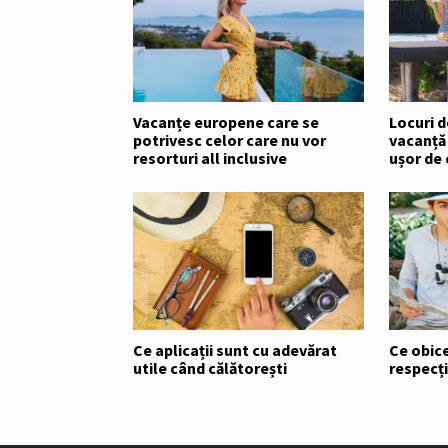
Vacanțe europene care se
Locuri d
potrivesc celor care nu vor
vacanță
resorturi all inclusive
ușor de
Ce aplicații sunt cu adevărat
Ce obice
utile când călătorești
respecți 