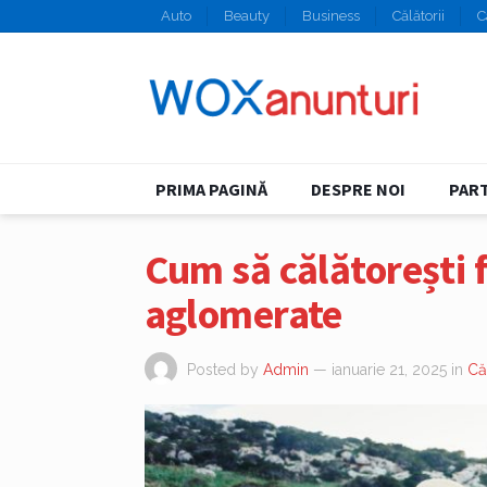
Auto
Beauty
Business
Călătorii
C
PRIMA PAGINĂ
DESPRE NOI
PART
Cum să călătorești f
aglomerate
Posted by
Admin
— ianuarie 21, 2025
in
Căl