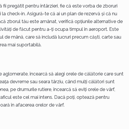
ii pregătit pentru întârzieri, fie că este vorba de zboruri
i la check-in. Asigură-te că ai un plan de rezervă și că nu
că zborul tău este amânat, verifică opțiunile alternative de
ivități de făcut pentru a-ți ocupa timpul în aeroport. Este
ul de mână, care să includă lucruri precum căști, carte sau
area mai suportabilă.
e aglomerate, încearcă să alegi orele de călătorie care sunt
eața devreme sau seara târziu, când mulți călători sunt
a, pe drumurile rutiere, încearcă să eviți orele de vârf,
aficul este cel mai intens. Dacă poți, optează pentru
oară în afacerea orelor de vârf.