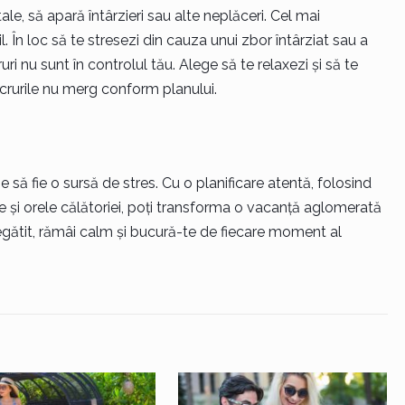
tale, să apară întârzieri sau alte neplăceri. Cel mai
l. În loc să te stresezi din cauza unui zbor întârziat sau a
ri nu sunt în controlul tău. Alege să te relaxezi și să te
ucrurile nu merg conform planului.
 să fie o sursă de stres. Cu o planificare atentă, folosind
ele și orele călătoriei, poți transforma o vacanță aglomerată
pregătit, rămâi calm și bucură-te de fiecare moment al