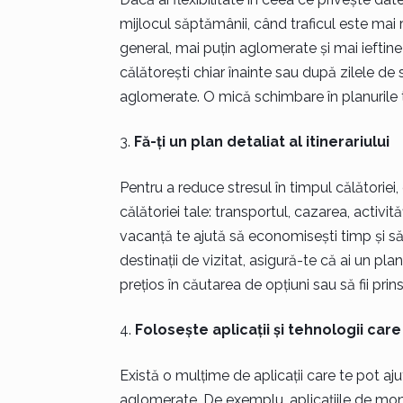
mijlocul săptămânii, când traficul este mai re
general, mai puțin aglomerate și mai iefti
călătorești chiar înainte sau după zilele de
aglomerate. O mică schimbare în planurile 
Fă-ți un plan detaliat al itinerariului
Pentru a reduce stresul în timpul călătoriei,
călătoriei tale: transportul, cazarea, activităț
vacanță te ajută să economisești timp și să 
destinații de vizitat, asigură-te că ai un plan
prețios în căutarea de opțiuni sau să fii prin
Folosește aplicații și tehnologii car
Există o mulțime de aplicații care te pot aju
aglomerate. De exemplu, aplicațiile de moni