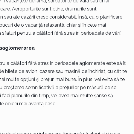
 fi vacanțele de iarnă, sărbătorile de vară sau chiar
are. Aeroporturile sunt pline, drumurile sunt
n sau ale cazării cresc considerabil. Însă, cu o planificare
 bucuri de o vacanță relaxantă, chiar și în cele mai
faturi pentru a călători fără stres în perioadele de vârf.
praaglomerarea
ru a călători fără stres în perioadele aglomerate este să îți
de bilete de avion, cazare sau mașină de închiriat, cu cât te
 multe opțiuni și prețuri mai bune. În plus, vei evita să te
 cu creșterea semnificativă a prețurilor pe măsură ce se
 faci planurile din timp, vei avea mai multe șanse să
de obicei mai avantajoase.
ele de plecare sau întoarcere, încearcă să alegi zilele din