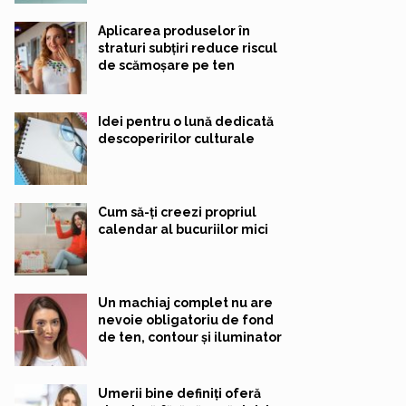
Aplicarea produselor în
straturi subțiri reduce riscul
de scămoșare pe ten
Idei pentru o lună dedicată
descoperirilor culturale
Cum să-ți creezi propriul
calendar al bucuriilor mici
Un machiaj complet nu are
nevoie obligatoriu de fond
de ten, contour și iluminator
Umerii bine definiți oferă