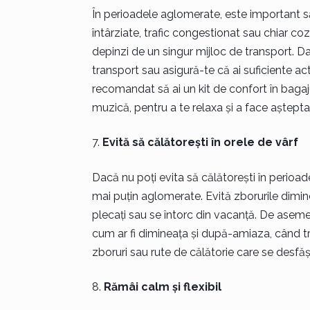
În perioadele aglomerate, este important să f
întârziate, trafic congestionat sau chiar coz
depinzi de un singur mijloc de transport. Da
transport sau asigură-te că ai suficiente act
recomandat să ai un kit de confort în bagaj
muzică, pentru a te relaxa și a face aștept
Evită să călătorești în orele de vârf
Dacă nu poți evita să călătorești în perioad
mai puțin aglomerate. Evită zborurile dimin
plecați sau se întorc din vacanță. De asemene
cum ar fi dimineața și după-amiaza, când tr
zboruri sau rute de călătorie care se desfăș
Rămâi calm și flexibil