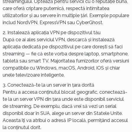
streamingului. Optează pentru servicii cu o reputație bună,
care oferă criptare puternică, respectă intimitatea
utilizatorilor și au servere în multiple țări. Exemple populare
includ NordVPN, ExpressVPN sau CyberGhost.
Instalează aplicația VPN pe dispozitivul tău
După ce ai ales serviciul VPN, descarcă și instalează
aplicația dedicată pe dispozitivul pe care dorești să faci
streaming — fie că este vorba despre laptop, smartphone,
tabletă sau smart TV. Majoritatea furnizorilor oferă versiuni
compatibile cu Windows, macOS, Android, iOS și chiar
unele televizoare inteligente.
Conectează-te la un server în țara dorită
Pentru a accesa conținutul blocat geografic, conectează-
te la un server VPN din țara unde este disponibil serviciul
de streaming. De exemplu, dacă vrei să vezi un serial
disponibil doar în SUA, alege un server din Statele Unite.
Aceasta îți va atribui o adresă IP locală, permițând accesul
la conținutul dorit.