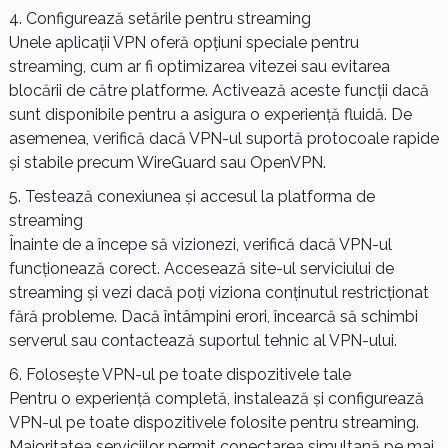
Configurează setările pentru streaming
Unele aplicații VPN oferă opțiuni speciale pentru
streaming, cum ar fi optimizarea vitezei sau evitarea
blocării de către platforme. Activează aceste funcții dacă
sunt disponibile pentru a asigura o experiență fluidă. De
asemenea, verifică dacă VPN-ul suportă protocoale rapide
și stabile precum WireGuard sau OpenVPN.
Testează conexiunea și accesul la platforma de
streaming
Înainte de a începe să vizionezi, verifică dacă VPN-ul
funcționează corect. Accesează site-ul serviciului de
streaming și vezi dacă poți viziona conținutul restricționat
fără probleme. Dacă întâmpini erori, încearcă să schimbi
serverul sau contactează suportul tehnic al VPN-ului.
Folosește VPN-ul pe toate dispozitivele tale
Pentru o experiență completă, instalează și configurează
VPN-ul pe toate dispozitivele folosite pentru streaming.
Majoritatea serviciilor permit conectarea simultană pe mai