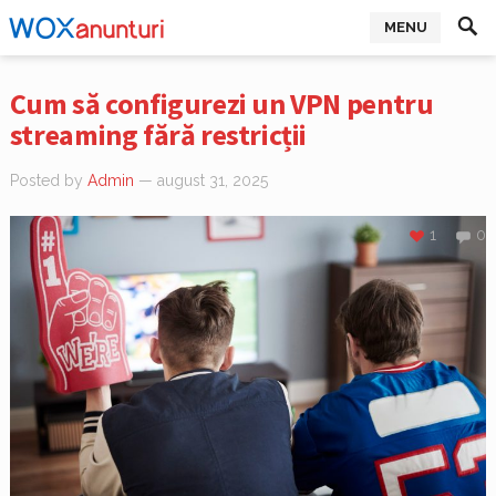
MENU
Cum să configurezi un VPN pentru
streaming fără restricții
Posted by
Admin
— august 31, 2025
1
0