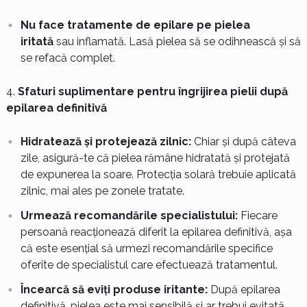
Nu face tratamente de epilare pe pielea
iritată
sau inflamată. Lasă pielea să se odihnească și să
se refacă complet.
Sfaturi suplimentare pentru îngrijirea pielii după
epilarea definitivă
Hidratează și protejează zilnic:
Chiar și după câteva
zile, asigură-te că pielea rămâne hidratată și protejată
de expunerea la soare. Protecția solară trebuie aplicată
zilnic, mai ales pe zonele tratate.
Urmează recomandările specialistului:
Fiecare
persoană reacționează diferit la epilarea definitivă, așa
că este esențial să urmezi recomandările specifice
oferite de specialistul care efectuează tratamentul.
Încearcă să eviți produse iritante:
După epilarea
definitivă, pielea este mai sensibilă și ar trebui evitată