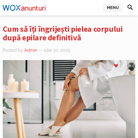
MENU
Cum să îți îngrijești pielea corpului
după epilare definitivă
Posted by
Admin
— iulie 30, 2025
1
0