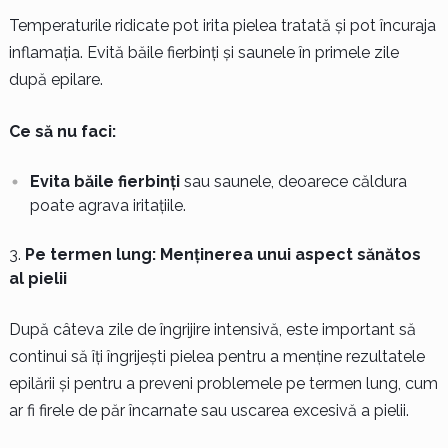
Temperaturile ridicate pot irita pielea tratată și pot încuraja
inflamația. Evită băile fierbinți și saunele în primele zile
după epilare.
Ce să nu faci:
Evita băile fierbinți
sau saunele, deoarece căldura
poate agrava iritațiile.
Pe termen lung: Menținerea unui aspect sănătos
al pielii
După câteva zile de îngrijire intensivă, este important să
continui să îți îngrijești pielea pentru a menține rezultatele
epilării și pentru a preveni problemele pe termen lung, cum
ar fi firele de păr încarnate sau uscarea excesivă a pielii.