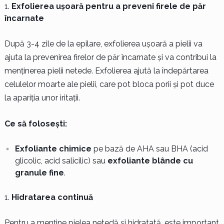
Exfolierea ușoară pentru a preveni firele de păr
încarnate
După 3-4 zile de la epilare, exfolierea ușoară a pielii va
ajuta la prevenirea firelor de păr încarnate și va contribui la
menținerea pielii netede. Exfolierea ajută la îndepărtarea
celulelor moarte ale pielii, care pot bloca porii și pot duce
la apariția unor iritații.
Ce să folosești:
Exfoliante chimice
pe bază de AHA sau BHA (acid
glicolic, acid salicilic) sau
exfoliante blânde cu
granule fine
.
Hidratarea continuă
Pentru a menține pielea netedă și hidratată, este important