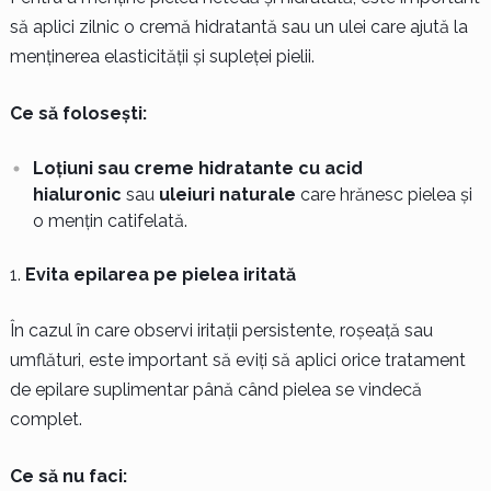
să aplici zilnic o cremă hidratantă sau un ulei care ajută la
menținerea elasticității și supleței pielii.
Ce să folosești:
Loțiuni sau creme hidratante cu acid
hialuronic
sau
uleiuri naturale
care hrănesc pielea și
o mențin catifelată.
Evita epilarea pe pielea iritată
În cazul în care observi iritații persistente, roșeață sau
umflături, este important să eviți să aplici orice tratament
de epilare suplimentar până când pielea se vindecă
complet.
Ce să nu faci: