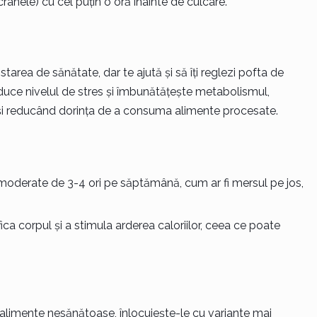
anele) cu cel puțin o oră înainte de culcare.
 starea de sănătate, dar te ajută și să îți reglezi pofta de
duce nivelul de stres și îmbunătățește metabolismul,
 și reducând dorința de a consuma alimente procesate.
 moderate de 3-4 ori pe săptămână, cum ar fi mersul pe jos,
fica corpul și a stimula arderea caloriilor, ceea ce poate
 alimente nesănătoase, înlocuiește-le cu variante mai