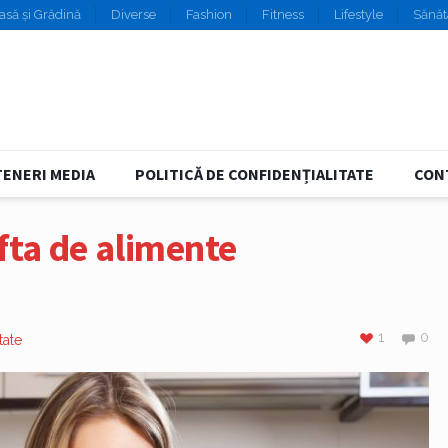
asă și Grădină
Diverse
Fashion
Fitness
Lifestyle
Sănăt
ENERI MEDIA
POLITICĂ DE CONFIDENȚIALITATE
CON
fta de alimente
1
0
tate