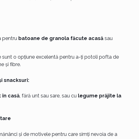
ta pentru
batoane de granola făcute acasă
sau
 sunt o opțiune excelentă pentru a-ți potoli pofta de
 și fibre.
i snacksuri:
 în casă
, fără unt sau sare, sau cu
legume prăjite la
ntare
mănânci și de motivele pentru care simți nevoia de a