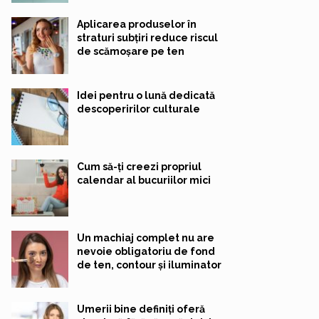
Aplicarea produselor în
straturi subțiri reduce riscul
de scămoșare pe ten
Idei pentru o lună dedicată
descoperirilor culturale
Cum să-ți creezi propriul
calendar al bucuriilor mici
Un machiaj complet nu are
nevoie obligatoriu de fond
de ten, contour și iluminator
Umerii bine definiți oferă