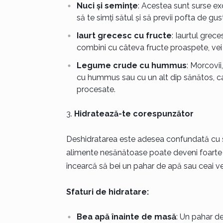
Nuci și semințe
: Acestea sunt surse ex
să te simți sătul și să previi pofta de gu
Iaurt grecesc cu fructe
: Iaurtul grece
combini cu câteva fructe proaspete, vei
Legume crude cu hummus
: Morcovii
cu hummus sau cu un alt dip sănătos, care
procesate.
Hidratează-te corespunzător
Deshidratarea este adesea confundată cu s
alimente nesănătoase poate deveni foarte pu
încearcă să bei un pahar de apă sau ceai ve
Sfaturi de hidratare:
Bea apă înainte de masă
: Un pahar de