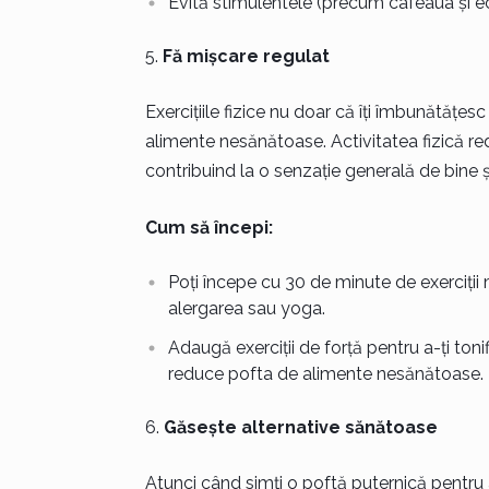
Evită stimulentele (precum cafeaua și ecr
Fă mișcare regulat
Exercițiile fizice nu doar că îți îmbunătățesc
alimente nesănătoase. Activitatea fizică re
contribuind la o senzație generală de bine
Cum să începi:
Poți începe cu 30 de minute de exerciții
alergarea sau yoga.
Adaugă exerciții de forță pentru a-ți toni
reduce pofta de alimente nesănătoase.
Găsește alternative sănătoase
Atunci când simți o poftă puternică pentru