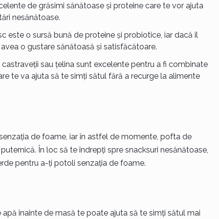
celente de grăsimi sănătoase și proteine care te vor ajuta
stări nesănătoase.
sc este o sursă bună de proteine și probiotice, iar dacă îl
 avea o gustare sănătoasă și satisfăcătoare.
, castraveții sau țelina sunt excelente pentru a fi combinate
 te va ajuta să te simți sătul fără a recurge la alimente
enzația de foame, iar în astfel de momente, pofta de
ternică. În loc să te îndrepți spre snacksuri nesănătoase,
rde pentru a-ți potoli senzația de foame.
 apă înainte de masă te poate ajuta să te simți sătul mai