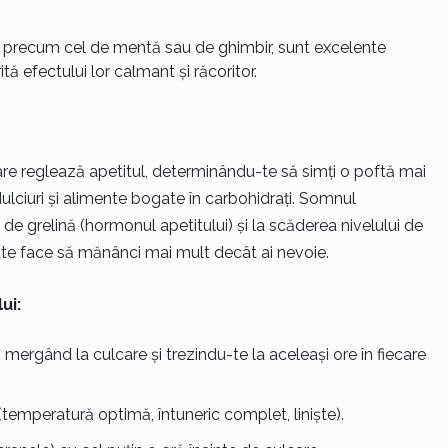
te, precum cel de mentă sau de ghimbir, sunt excelente
tă efectului lor calmant și răcoritor.
e reglează apetitul, determinându-te să simți o poftă mai
lciuri și alimente bogate în carbohidrați. Somnul
 de grelină (hormonul apetitului) și la scăderea nivelului de
oate face să mănânci mai mult decât ai nevoie.
ui:
mergând la culcare și trezindu-te la aceleași ore în fiecare
emperatură optimă, întuneric complet, liniște).