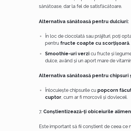
sănătoase, dar la fel de satisfăcătoare.
Alternativa sănătoasă pentru dulciuri:
În loc de ciocolată sau prăjituri, poți op
pentru
fructe coapte cu scorțișoară
.
Smoothie-uri verzi
cu fructe și legume
dulce, având și un aport mare de vitamine
Alternativa sănătoasă pentru chipsuri ș
Înlocuiește chipsurile cu
popcorn făcut
cuptor
, cum ar fi morcovii și dovleceii.
Conștientizează-ți obiceiurile alime
Este important să fii conștient de ceea ce 