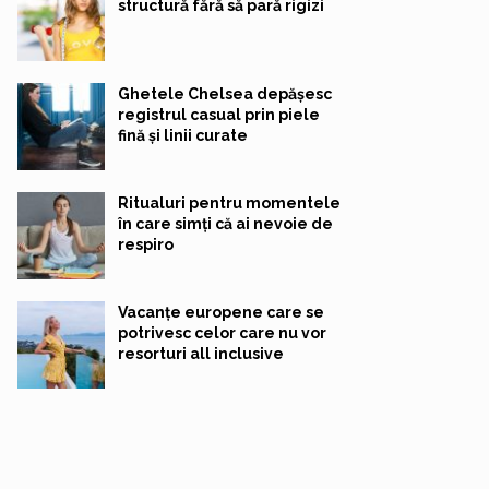
structură fără să pară rigizi
Ghetele Chelsea depășesc
registrul casual prin piele
fină și linii curate
Ritualuri pentru momentele
în care simți că ai nevoie de
respiro
Vacanțe europene care se
potrivesc celor care nu vor
resorturi all inclusive