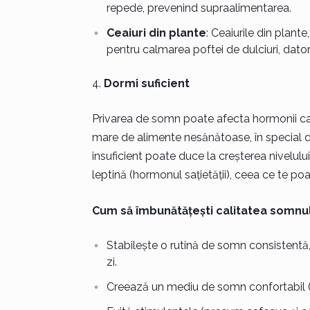
repede, prevenind supraalimentarea.
Ceaiuri din plante
: Ceaiurile din plan
pentru calmarea poftei de dulciuri, datori
Dormi suficient
Privarea de somn poate afecta hormonii car
mare de alimente nesănătoase, în special du
insuficient poate duce la creșterea nivelului
leptină (hormonul sațietății), ceea ce te p
Cum să îmbunătățești calitatea somnul
Stabilește o rutină de somn consistentă, 
zi.
Creează un mediu de somn confortabil (t