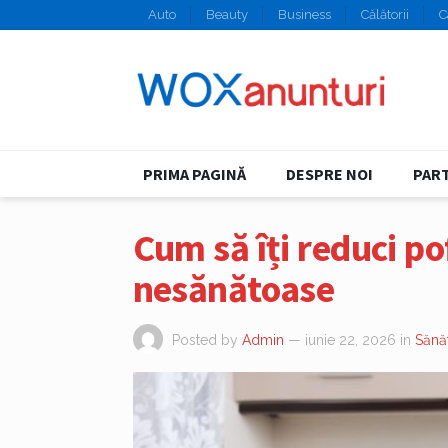
Auto
Beauty
Business
Călătorii
C
PRIMA PAGINĂ
DESPRE NOI
PART
Cum să îți reduci po
nesănătoase
Posted by
Admin
— iunie 22, 2026
in
Sănă