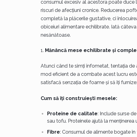
consumul excesiv al acestora poate duce la c
riscuri de afecțiuni cronice. Reducerea po
completă la plăcerile gustative, ci înlocui
obiceiuri alimentare echilibrate. Iată câteva 
nesănătoase.
Mănâncă mese echilibrate și comple
Atunci când te simți înfometat, tentația 
mod eficient de a combate acest lucru este 
satisfacă senzația de foame și să îți furnizez
Cum să îți construiești mesele:
Proteine de calitate
: Include surse de
sau tofu. Proteinele ajută la menținerea 
Fibre
: Consumul de alimente bogate în fi