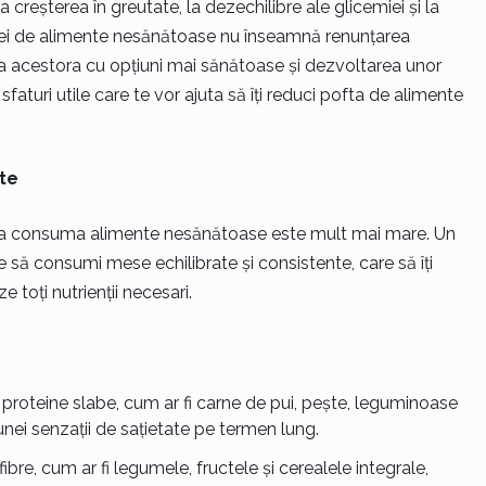
reșterea în greutate, la dezechilibre ale glicemiei și la
ftei de alimente nesănătoase nu înseamnă renunțarea
rea acestora cu opțiuni mai sănătoase și dezvoltarea unor
sfaturi utile care te vor ajuta să îți reduci pofta de alimente
te
de a consuma alimente nesănătoase este mult mai mare. Un
să consumi mese echilibrate și consistente, care să îți
e toți nutrienții necesari.
 proteine slabe, cum ar fi carne de pui, pește, leguminoase
unei senzații de sațietate pe termen lung.
bre, cum ar fi legumele, fructele și cerealele integrale,