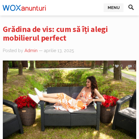
MENU
Grădina de vis: cum să îți alegi
mobilierul perfect
Posted by
Admin
— aprilie 13, 2025
0
0