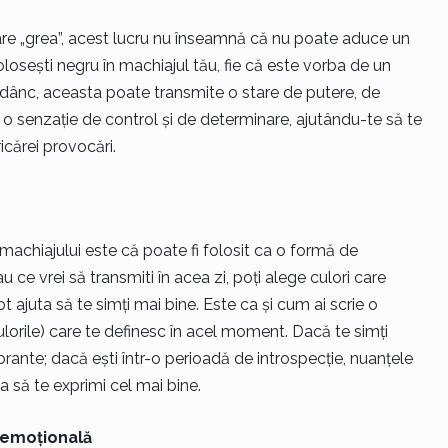
re „grea”, acest lucru nu înseamnă că nu poate aduce un
losești negru în machiajul tău, fie că este vorba de un
dânc, aceasta poate transmite o stare de putere, de
 o senzație de control și de determinare, ajutându-te să te
icărei provocări.
achiajului este că poate fi folosit ca o formă de
 ce vrei să transmiti în acea zi, poți alege culori care
 ajuta să te simți mai bine. Este ca și cum ai scrie o
ulorile) care te definesc în acel moment. Dacă te simți
brante; dacă ești într-o perioadă de introspecție, nuanțele
ta să te exprimi cel mai bine.
ă emoțională