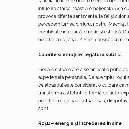
Machiajul nu este doar o metodă de a înfrumu
influența starea noastră emoțională. Așa cu
provoca diferite sentimente, la fel și culo
percepem lumea din jurul nostru. Machiajul
combinație între artă, emoție și estetică. 
noastră emoțională? Hai să descoperim îm
Culorile și emoțiile: legătura subtilă
Fiecare culoare are o semnificație psihologi
experiențele personale. De exemplu, roșul e
ce albastrul este considerat o culoare calma
transforma astfel într-o formă de auto-expl
noastră emoțională actuală sau, dimpotriv
spirit.
Roșu – energia și încrederea în sine