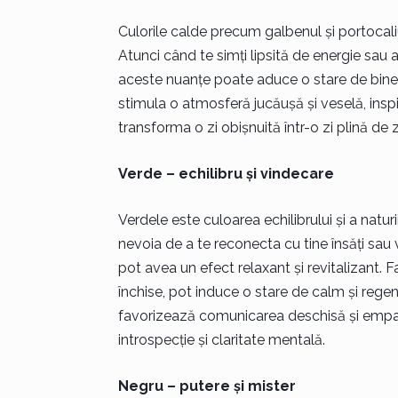
Culorile calde precum galbenul și portocaliu
Atunci când te simți lipsită de energie sau
aceste nuanțe poate aduce o stare de bine și
stimula o atmosferă jucăușă și veselă, inspi
transforma o zi obișnuită într-o zi plină de
Verde – echilibru și vindecare
Verdele este culoarea echilibrului și a natur
nevoia de a te reconecta cu tine însăți sau v
pot avea un efect relaxant și revitalizant. F
închise, pot induce o stare de calm și reg
favorizează comunicarea deschisă și empatia,
introspecție și claritate mentală.
Negru – putere și mister