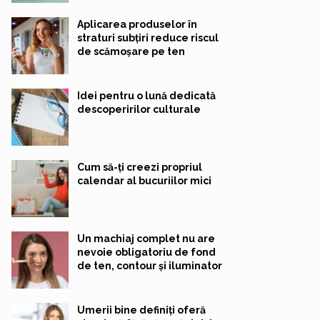
Aplicarea produselor în
straturi subțiri reduce riscul
de scămoșare pe ten
Idei pentru o lună dedicată
descoperirilor culturale
Cum să-ți creezi propriul
calendar al bucuriilor mici
Un machiaj complet nu are
nevoie obligatoriu de fond
de ten, contour și iluminator
Umerii bine definiți oferă