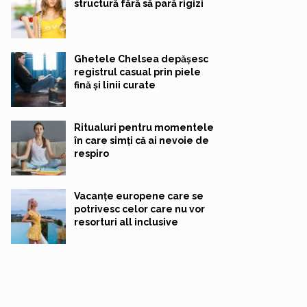
structură fără să pară rigizi
Ghetele Chelsea depășesc
registrul casual prin piele
fină și linii curate
Ritualuri pentru momentele
în care simți că ai nevoie de
respiro
Vacanțe europene care se
potrivesc celor care nu vor
resorturi all inclusive