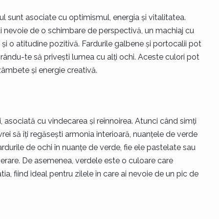
l sunt asociate cu optimismul, energia și vitalitatea.
 ai nevoie de o schimbare de perspectivă, un machiaj cu
 o atitudine pozitivă. Fardurile galbene și portocalii pot
rându-te să privești lumea cu alți ochi. Aceste culori pot
 zâmbete și energie creativă.
ii, asociată cu vindecarea și reînnoirea. Atunci când simți
rei să îți regăsești armonia interioară, nuanțele de verde
ardurile de ochi în nuanțe de verde, fie ele pastelate sau
enerare. De asemenea, verdele este o culoare care
 fiind ideal pentru zilele în care ai nevoie de un pic de