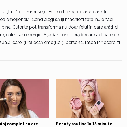
u „truc” de frumusețe. Este o formă de artă care îți
area emoțională. Când alegi să îți machiezi fața, nu o faci
 bine. Culorile pot transforma nu doar felul în care arăți, ci
re, calm sau energie. Așadar, consideră fiecare aplicare de
ală, care îți reflectă emoțiile și personalitatea în fiecare zi.
iaj complet nu are
Beauty routine în 15 minute