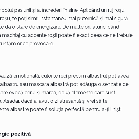
ul pasiunii și al încrederii în sine. Aplicând un ruj roșu
oșu, te poți simți instantaneu mai puternică și mai sigură
te da o stare de energizare. De multe ori, atunci când
 machiaj cu accente roșii poate fi exact ceea ce ne trebuie
nfruntăm orice provocare.
pauză emoțională, culorile reci precum albastrul pot avea
e albastru sau mascara albastră pot adăuga o senzație de
re care evocă cerul și marea, două elemente care sunt
 Așadar, dacă ai avut o zi stresantă și vrei să te
nte albastre poate fi soluția perfectă pentru a-ți liniști
rgie pozitivă