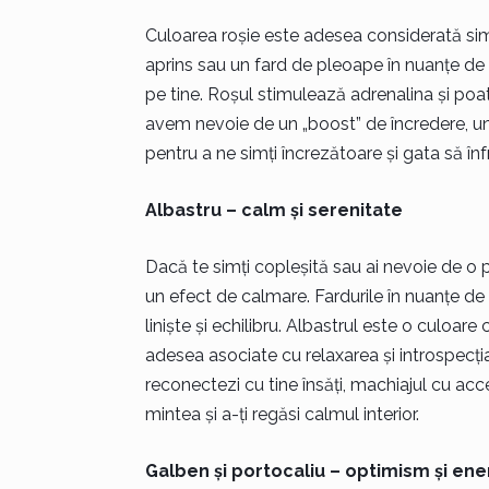
Culoarea roșie este adesea considerată simbol
aprins sau un fard de pleoape în nuanțe de r
pe tine. Roșul stimulează adrenalina și poa
avem nevoie de un „boost” de încredere, un
pentru a ne simți încrezătoare și gata să î
Albastru – calm și serenitate
Dacă te simți copleșită sau ai nevoie de o 
un efect de calmare. Fardurile în nuanțe d
liniște și echilibru. Albastrul este o culoa
adesea asociate cu relaxarea și introspecția.
reconectezi cu tine însăți, machiajul cu acce
mintea și a-ți regăsi calmul interior.
Galben și portocaliu – optimism și ene