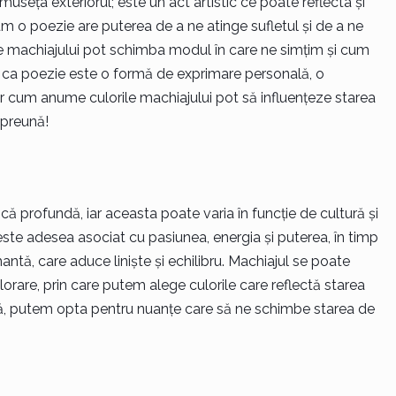
seța exteriorul; este un act artistic ce poate reflecta și
m o poezie are puterea de a ne atinge sufletul și de a ne
rile machiajului pot schimba modul în care ne simțim și cum
 ca poezie este o formă de exprimare personală, o
Dar cum anume culorile machiajului pot să influențeze starea
preună!
că profundă, iar aceasta poate varia în funcție de cultură și
ste adesea asociat cu pasiunea, energia și puterea, în timp
ntă, care aduce liniște și echilibru. Machiajul se poate
orare, prin care putem alege culorile care reflectă starea
ă, putem opta pentru nuanțe care să ne schimbe starea de