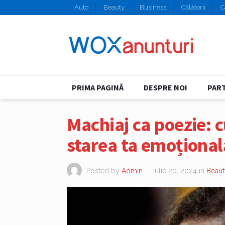
Auto
Beauty
Business
Călătorii
C
PRIMA PAGINĂ
DESPRE NOI
PART
Machiaj ca poezie: 
starea ta emoțional
Posted by
Admin
— iulie 20, 2024
in
Beaut