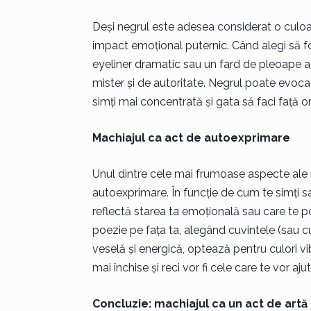
Deși negrul este adesea considerat o culoa
impact emoțional puternic. Când alegi să fo
eyeliner dramatic sau un fard de pleoape a
mister și de autoritate. Negrul poate evoca
simți mai concentrată și gata să faci față or
Machiajul ca act de autoexprimare
Unul dintre cele mai frumoase aspecte ale m
autoexprimare. În funcție de cum te simți sau
reflectă starea ta emoțională sau care te pot
poezie pe fața ta, alegând cuvintele (sau c
veselă și energică, optează pentru culori vi
mai închise și reci vor fi cele care te vor aju
Concluzie: machiajul ca un act de art