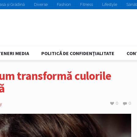
asă și Grădină
Diverse
Fashion
Fitness
Lifestyle
Sănăt
ENERI MEDIA
POLITICĂ DE CONFIDENȚIALITATE
CON
cum transformă culorile
ă
0
0
y