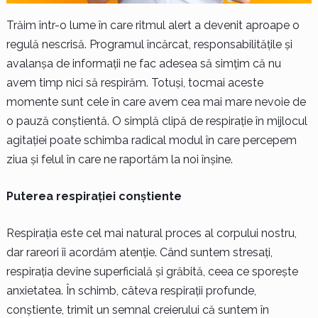
Trăim într-o lume în care ritmul alert a devenit aproape o
regulă nescrisă. Programul încărcat, responsabilitățile și
avalanșa de informații ne fac adesea să simțim că nu
avem timp nici să respirăm. Totuși, tocmai aceste
momente sunt cele în care avem cea mai mare nevoie de
o pauză conștientă. O simplă clipă de respirație în mijlocul
agitației poate schimba radical modul în care percepem
ziua și felul în care ne raportăm la noi înșine.
Puterea respirației conștiente
Respirația este cel mai natural proces al corpului nostru,
dar rareori îi acordăm atenție. Când suntem stresați,
respirația devine superficială și grăbită, ceea ce sporește
anxietatea. În schimb, câteva respirații profunde,
conștiente, trimit un semnal creierului că suntem în