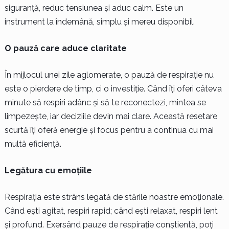
siguranță, reduc tensiunea și aduc calm. Este un
instrument la îndemână, simplu și mereu disponibil.
O pauză care aduce claritate
În mijlocul unei zile aglomerate, o pauză de respirație nu
este o pierdere de timp, ci o investiție. Când îți oferi câteva
minute să respiri adânc și să te reconectezi, mintea se
limpezește, iar deciziile devin mai clare. Această resetare
scurtă îți oferă energie și focus pentru a continua cu mai
multă eficiență.
Legătura cu emoțiile
Respirația este strâns legată de stările noastre emoționale.
Când ești agitat, respiri rapid; când ești relaxat, respiri lent
și profund. Exersând pauze de respirație conștientă, poți