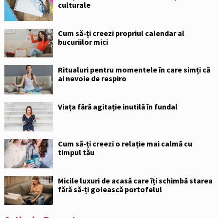
culturale
Cum să-ți creezi propriul calendar al
bucuriilor mici
Ritualuri pentru momentele în care simți că
ai nevoie de respiro
Viața fără agitație inutilă în fundal
Cum să-ți creezi o relație mai calmă cu
timpul tău
Micile luxuri de acasă care îți schimbă starea
fără să-ți golească portofelul