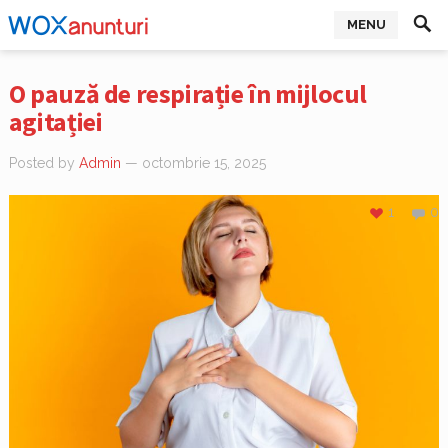
MENU
O pauză de respirație în mijlocul
agitației
Posted by
Admin
— octombrie 15, 2025
1
0