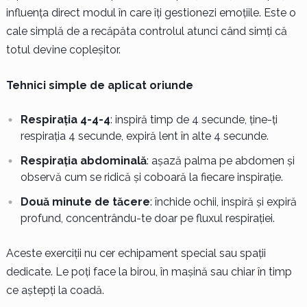
influența direct modul în care îți gestionezi emoțiile. Este o
cale simplă de a recăpăta controlul atunci când simți că
totul devine copleșitor.
Tehnici simple de aplicat oriunde
Respirația 4-4-4
: inspiră timp de 4 secunde, ține-ți
respirația 4 secunde, expiră lent în alte 4 secunde.
Respirația abdominală
: așază palma pe abdomen și
observă cum se ridică și coboară la fiecare inspirație.
Două minute de tăcere
: închide ochii, inspiră și expiră
profund, concentrându-te doar pe fluxul respirației.
Aceste exerciții nu cer echipament special sau spații
dedicate. Le poți face la birou, în mașină sau chiar în timp
ce aștepți la coadă.