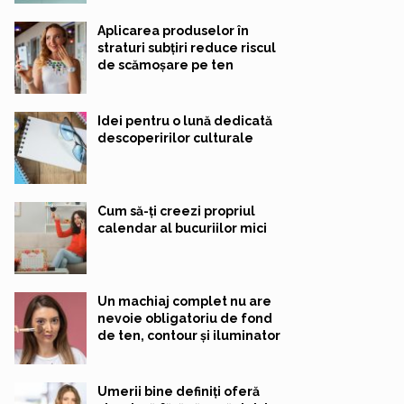
Aplicarea produselor în
straturi subțiri reduce riscul
de scămoșare pe ten
Idei pentru o lună dedicată
descoperirilor culturale
Cum să-ți creezi propriul
calendar al bucuriilor mici
Un machiaj complet nu are
nevoie obligatoriu de fond
de ten, contour și iluminator
Umerii bine definiți oferă