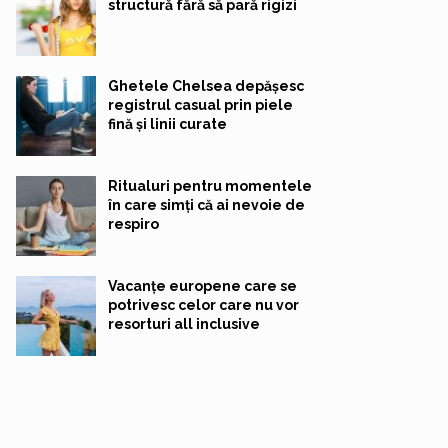
structură fără să pară rigizi
Ghetele Chelsea depășesc
registrul casual prin piele
fină și linii curate
Ritualuri pentru momentele
în care simți că ai nevoie de
respiro
Vacanțe europene care se
potrivesc celor care nu vor
resorturi all inclusive