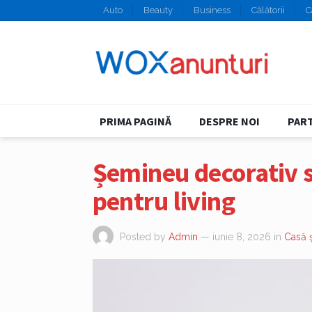
Auto
Beauty
Business
Călătorii
C
PRIMA PAGINĂ
DESPRE NOI
PART
Șemineu decorativ s
pentru living
Posted by
Admin
— iunie 8, 2026
in
Casă 