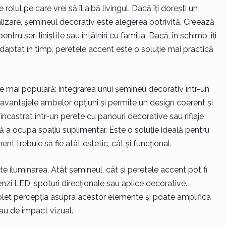
olul pe care vrei să îl aibă livingul. Dacă îți dorești un
ializare, șemineul decorativ este alegerea potrivită. Creează
tru seri liniștite sau întâlniri cu familia. Dacă, în schimb, îți
 adaptat în timp, peretele accent este o soluție mai practică
ce mai populară: integrarea unui șemineu decorativ într-un
vantajele ambelor opțiuni și permite un design coerent și
încastrat într-un perete cu panouri decorative sau riflaje
ă a ocupa spațiu suplimentar. Este o soluție ideală pentru
t trebuie să fie atât estetic, cât și funcțional.
te iluminarea. Atât șemineul, cât și peretele accent pot fi
nzi LED, spoturi direcționale sau aplice decorative.
et percepția asupra acestor elemente și poate amplifica
sau de impact vizual.