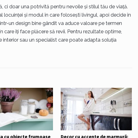
, ci doar una potrivită pentru nevoile și stilul tău de viață.
al locuinței și modul în care folosești livingul, apoi decide în
ia într-un design bine gândit va aduce valoare pe termen
în care îți face plăcere să revii. Pentru rezultate optime,
interior sau un specialist care poate adapta soluția
ia cu obiecte frumoase
Decor cu accente de marmură: