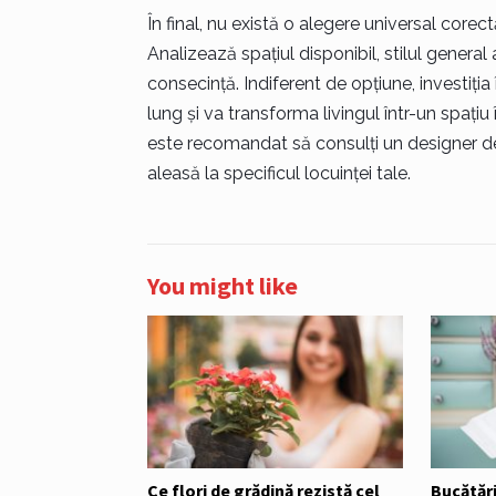
În final, nu există o alegere universal corectă
Analizează spațiul disponibil, stilul general 
consecință. Indiferent de opțiune, investiț
lung și va transforma livingul într-un spațiu 
este recomandat să consulți un designer de 
aleasă la specificul locuinței tale.
You might like
Ce flori de grădină rezistă cel
Bucătăr