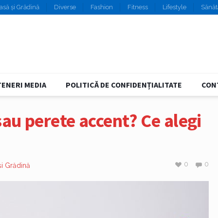
asă și Grădină
Diverse
Fashion
Fitness
Lifestyle
Sănăt
ENERI MEDIA
POLITICĂ DE CONFIDENȚIALITATE
CON
au perete accent? Ce alegi
0
0
și Grădină