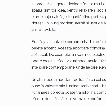
În practică, alegerea depinde foarte mult de r
spațiu primitor, ideal pentru relaxare și soc
o ambianță caldă și elegantă, fiind perfect pen
dorești un living modern, aerisit și ușor de
și mai flexibilă.
Există și varianta de compromis, din ce în 
perete accent. Această abordare combină a
sofisticat. De exemplu, un șemineu electric 
poate crea un efect vizual spectaculos, făr
interioare contemporane, unde fiecare elemen
Un alt aspect important de luat în calcul es
puse în valoare prin iluminat ambiental – be
Iluminarea corectă poate transforma compl
efectul dorit, fie că este vorba de confort 