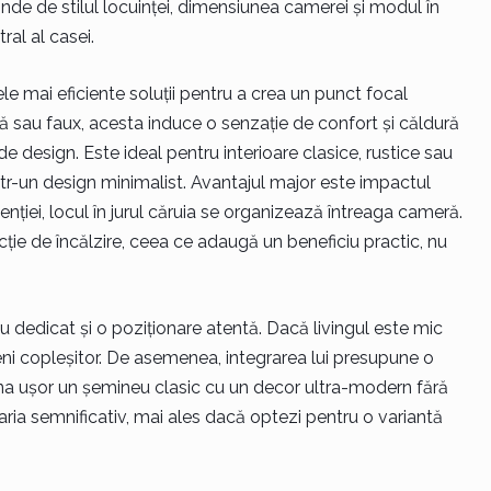
pinde de stilul locuinței, dimensiunea camerei și modul în
ral al casei.
 mai eficiente soluții pentru a crea un punct focal
trică sau faux, acesta induce o senzație de confort și căldură
e design. Este ideal pentru interioare clasice, rustice sau
tr-un design minimalist. Avantajul major este impactul
nției, locul în jurul căruia se organizează întreaga cameră.
ție de încălzire, ceea ce adaugă un beneficiu practic, nu
u dedicat și o poziționare atentă. Dacă livingul este mic
ni copleșitor. De asemenea, integrarea lui presupune o
ina ușor un șemineu clasic cu un decor ultra-modern fără
varia semnificativ, mai ales dacă optezi pentru o variantă