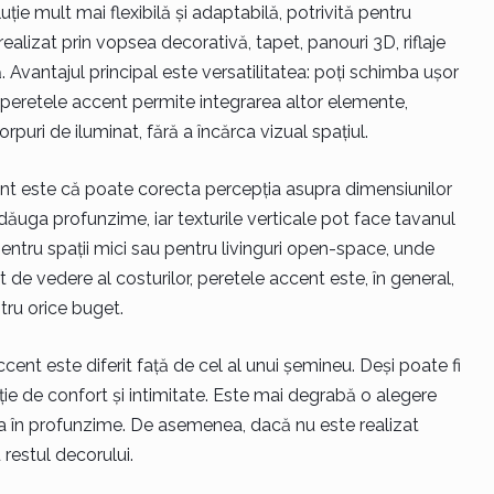
ție mult mai flexibilă și adaptabilă, potrivită pentru
realizat prin vopsea decorativă, tapet, panouri 3D, riflaje
. Avantajul principal este versatilitatea: poți schimba ușor
us, peretele accent permite integrarea altor elemente,
rpuri de iluminat, fără a încărca vizual spațiul.
ent este că poate corecta percepția asupra dimensiunilor
dăuga profunzime, iar texturile verticale pot face tavanul
pentru spații mici sau pentru livinguri open-space, unde
 de vedere al costurilor, peretele accent este, în general,
tru orice buget.
cent este diferit față de cel al unui șemineu. Deși poate fi
ie de confort și intimitate. Este mai degrabă o alegere
 în profunzime. De asemenea, dacă nu este realizat
restul decorului.