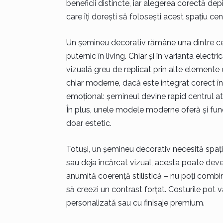
beneficii distincte, iar alegerea corectă de
care îți dorești să folosești acest spațiu cent
Un șemineu decorativ rămâne una dintre cele
puternic în living. Chiar și în varianta elec
vizuală greu de replicat prin alte elemente d
chiar moderne, dacă este integrat corect în
emoțional: șemineul devine rapid centrul ate
În plus, unele modele moderne oferă și func
doar estetic.
Totuși, un șemineu decorativ necesită spați
sau deja încărcat vizual, acesta poate deve
anumită coerență stilistică – nu poți comb
să creezi un contrast forțat. Costurile pot 
personalizată sau cu finisaje premium.