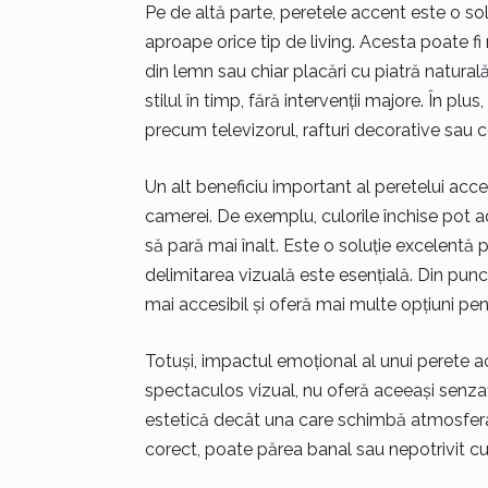
Pe de altă parte, peretele accent este o solu
aproape orice tip de living. Acesta poate fi 
din lemn sau chiar placări cu piatră naturală
stilul în timp, fără intervenții majore. În pl
precum televizorul, rafturi decorative sau co
Un alt beneficiu important al peretelui acc
camerei. De exemplu, culorile închise pot a
să pară mai înalt. Este o soluție excelentă 
delimitarea vizuală este esențială. Din punct
mai accesibil și oferă mai multe opțiuni pen
Totuși, impactul emoțional al unui perete ac
spectaculos vizual, nu oferă aceeași senzaț
estetică decât una care schimbă atmosfera
corect, poate părea banal sau nepotrivit cu 