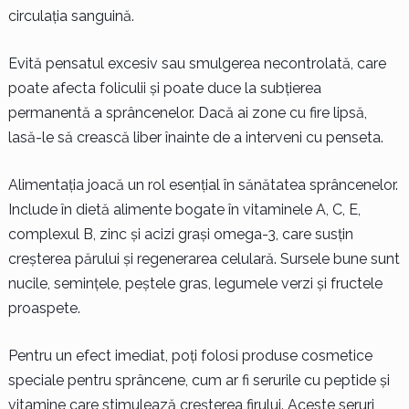
circulația sanguină.
Evită pensatul excesiv sau smulgerea necontrolată, care
poate afecta foliculii și poate duce la subțierea
permanentă a sprâncenelor. Dacă ai zone cu fire lipsă,
lasă-le să crească liber înainte de a interveni cu penseta.
Alimentația joacă un rol esențial în sănătatea sprâncenelor.
Include în dietă alimente bogate în vitaminele A, C, E,
complexul B, zinc și acizi grași omega-3, care susțin
creșterea părului și regenerarea celulară. Sursele bune sunt
nucile, semințele, peștele gras, legumele verzi și fructele
proaspete.
Pentru un efect imediat, poți folosi produse cosmetice
speciale pentru sprâncene, cum ar fi serurile cu peptide și
vitamine care stimulează creșterea firului. Aceste seruri