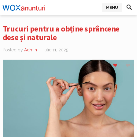
MENU
Trucuri pentru a obține sprâncene
dese și naturale
Posted by
Admin
— iulie 11, 2025
1
0