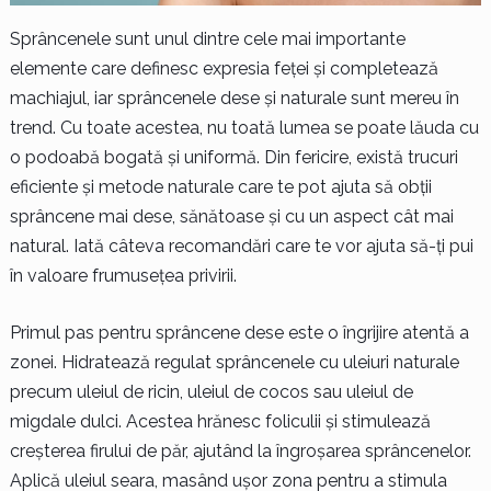
Sprâncenele sunt unul dintre cele mai importante
elemente care definesc expresia feței și completează
machiajul, iar sprâncenele dese și naturale sunt mereu în
trend. Cu toate acestea, nu toată lumea se poate lăuda cu
o podoabă bogată și uniformă. Din fericire, există trucuri
eficiente și metode naturale care te pot ajuta să obții
sprâncene mai dese, sănătoase și cu un aspect cât mai
natural. Iată câteva recomandări care te vor ajuta să-ți pui
în valoare frumusețea privirii.
Primul pas pentru sprâncene dese este o îngrijire atentă a
zonei. Hidratează regulat sprâncenele cu uleiuri naturale
precum uleiul de ricin, uleiul de cocos sau uleiul de
migdale dulci. Acestea hrănesc foliculii și stimulează
creșterea firului de păr, ajutând la îngroșarea sprâncenelor.
Aplică uleiul seara, masând ușor zona pentru a stimula