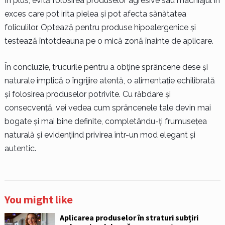
În plus, evită folosirea produselor agresive sau machiajul în
exces care pot irita pielea și pot afecta sănătatea
foliculilor. Optează pentru produse hipoalergenice și
testează întotdeauna pe o mică zonă înainte de aplicare.
În concluzie, trucurile pentru a obține sprâncene dese și
naturale implică o îngrijire atentă, o alimentație echilibrată
și folosirea produselor potrivite. Cu răbdare și
consecvență, vei vedea cum sprâncenele tale devin mai
bogate și mai bine definite, completându-ți frumusețea
naturală și evidențiind privirea într-un mod elegant și
autentic.
You might like
Aplicarea produselor în straturi subțiri