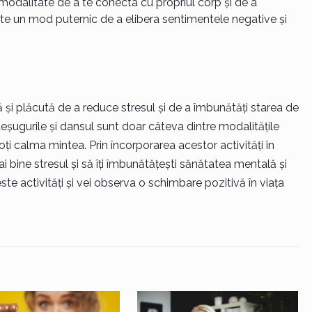
 modalitate de a te conecta cu propriul corp și de a
te un mod puternic de a elibera sentimentele negative și
ă și plăcută de a reduce stresul și de a îmbunătăți starea de
teșugurile și dansul sunt doar câteva dintre modalitățile
 poți calma mintea. Prin încorporarea acestor activități în
ai bine stresul și să îți îmbunătățești sănătatea mentală și
te activități și vei observa o schimbare pozitivă în viața