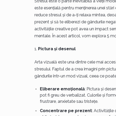
Stresul este o parte inevitabilă a vieții mod
este esențială pentru menținerea unei stări 
reduce stresul și de a-ți relaxa mintea, d
prezent și să te eliberezi de gândurile nega
activitățile creative pot avea un impact semni
mentale. În acest articol, vom explora 5 moda
Pictura și desenul
Arta vizuală este una dintre cele mai accesib
stresului. Faptul de a crea imagini prin pict
gândurile într-un mod vizual, ceea ce poate
Eliberare emoțională
: Pictura și des
pot fi greu de verbalizat. Culorile și fo
frustrare, anxietate sau tristețe.
Concentrare pe prezent
: Activitățil