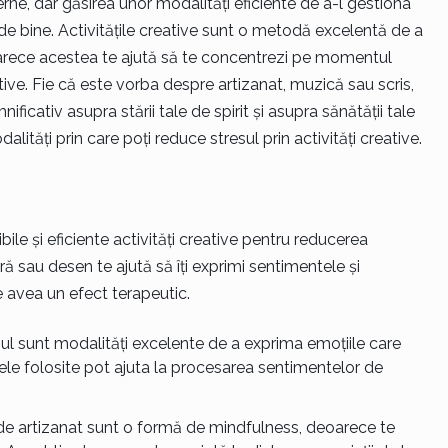
erne, dar găsirea unor modalități eficiente de a-l gestiona
de bine. Activitățile creative sunt o metodă excelentă de a
eoarece acestea te ajută să te concentrezi pe momentul
tive. Fie că este vorba despre artizanat, muzică sau scris,
ficativ asupra stării tale de spirit și asupra sănătății tale
lități prin care poți reduce stresul prin activități creative.
ile și eficiente activități creative pentru reducerea
ură sau desen te ajută să îți exprimi sentimentele și
 avea un efect terapeutic.
enul sunt modalități excelente de a exprima emoțiile care
rmele folosite pot ajuta la procesarea sentimentelor de
e de artizanat sunt o formă de mindfulness, deoarece te