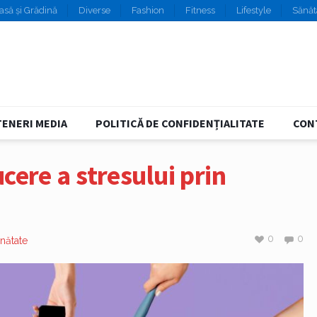
asă și Grădină
Diverse
Fashion
Fitness
Lifestyle
Sănăt
ENERI MEDIA
POLITICĂ DE CONFIDENȚIALITATE
CON
cere a stresului prin
0
0
nătate