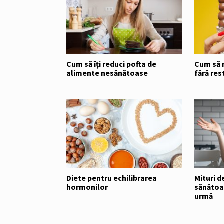
Cum să îți reduci pofta de
Cum să r
alimente nesănătoase
fără res
Diete pentru echilibrarea
Mituri d
hormonilor
sănătoas
urmă