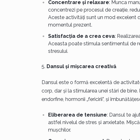
Concentrare și relaxare
: Munca manua
concentrezi pe procesul de creație, redu
Aceste activități sunt un mod excelent d
momentul prezent.
Satisfacția de a crea ceva
: Realizare
Aceasta poate stimula sentimentul de rea
stresului.
Dansul și mișcarea creativă
Dansul este o formă excelentă de activitate 
corp, dar și la stimularea unei stări de bine.
endorfine, hormonii „fericirii”, și îmbunătățes
Eliberarea de tensiune
: Dansul te aj
astfel nivelul de stres și anxietate. Mișcă
mușchilor.