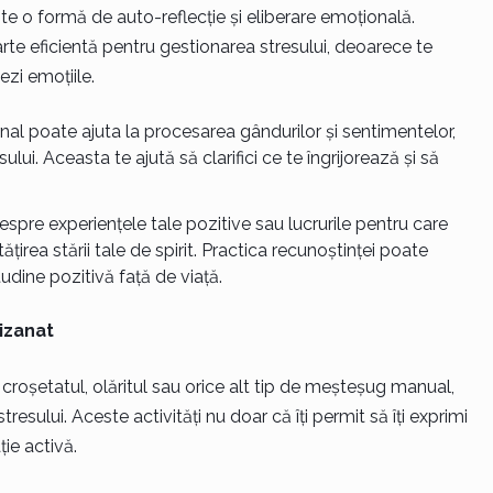
ite o formă de auto-reflecție și eliberare emoțională.
rte eficientă pentru gestionarea stresului, deoarece te
ezi emoțiile.
jurnal poate ajuta la procesarea gândurilor și sentimentelor,
lui. Aceasta te ajută să clarifici ce te îngrijorează și să
despre experiențele tale pozitive sau lucrurile pentru care
irea stării tale de spirit. Practica recunoștinței poate
udine pozitivă față de viață.
tizanat
l, croșetatul, olăritul sau orice alt tip de meșteșug manual,
sului. Aceste activități nu doar că îți permit să îți exprimi
ie activă.