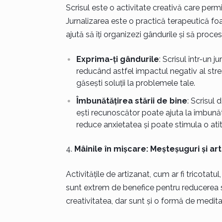
Scrisul este o activitate creativă care perm
Jurnalizarea este o practică terapeutică foa
ajută să îți organizezi gândurile și să proces
Exprima-ți gândurile
: Scrisul într-un 
reducând astfel impactul negativ al stresu
găsești soluții la problemele tale.
Îmbunătățirea stării de bine
: Scrisul 
ești recunoscător poate ajuta la îmbunătăț
reduce anxietatea și poate stimula o atit
Mâinile în mișcare: Meșteșuguri și ar
Activitățile de artizanat, cum ar fi tricotatu
sunt extrem de benefice pentru reducerea stre
creativitatea, dar sunt și o formă de meditaț