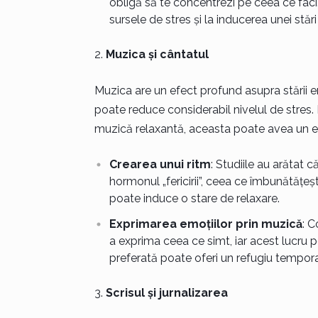
obligă să te concentrezi pe ceea ce faci.
sursele de stres și la inducerea unei stări
Muzica și cântatul
Muzica are un efect profund asupra stării e
poate reduce considerabil nivelul de stres. F
muzică relaxantă, aceasta poate avea un ef
Crearea unui ritm
: Studiile au arătat 
hormonul „fericirii”, ceea ce îmbunătățeș
poate induce o stare de relaxare.
Exprimarea emoțiilor prin muzică
: C
a exprima ceea ce simt, iar acest lucru po
preferată poate oferi un refugiu temporar
Scrisul și jurnalizarea