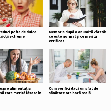
educi pofta de dulce
Memoria după o anumită vârstă:
tricții extreme
ce este normal și ce merită
verificat
espre alimentația
Cum verifici dacă un sfat de
ă care merită lăsate în
sănătate are bază reală