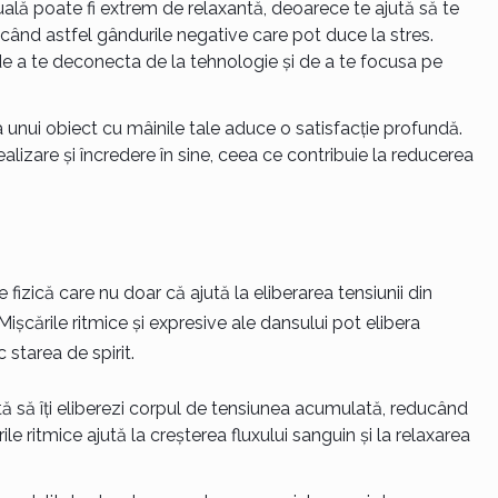
lă poate fi extrem de relaxantă, deoarece te ajută să te
când astfel gândurile negative care pot duce la stres.
e a te deconecta de la tehnologie și de a te focusa pe
a unui obiect cu mâinile tale aduce o satisfacție profundă.
lizare și încredere în sine, ceea ce contribuie la reducerea
fizică care nu doar că ajută la eliberarea tensiunii din
 Mișcările ritmice și expresive ale dansului pot elibera
c starea de spirit.
ută să îți eliberezi corpul de tensiunea acumulată, reducând
rile ritmice ajută la creșterea fluxului sanguin și la relaxarea