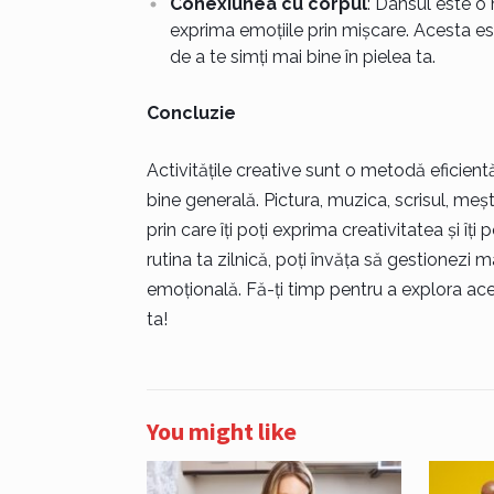
Conexiunea cu corpul
: Dansul este o
exprima emoțiile prin mișcare. Acesta es
de a te simți mai bine în pielea ta.
Concluzie
Activitățile creative sunt o metodă eficient
bine generală. Pictura, muzica, scrisul, meș
prin care îți poți exprima creativitatea și îți
rutina ta zilnică, poți învăța să gestionezi m
emoțională. Fă-ți timp pentru a explora aces
ta!
You might like