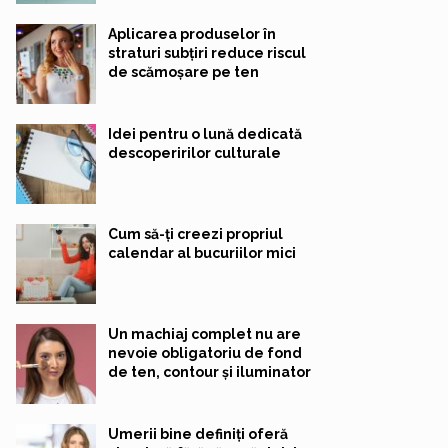
Aplicarea produselor în
straturi subțiri reduce riscul
de scămoșare pe ten
Idei pentru o lună dedicată
descoperirilor culturale
Cum să-ți creezi propriul
calendar al bucuriilor mici
Un machiaj complet nu are
nevoie obligatoriu de fond
de ten, contour și iluminator
Umerii bine definiți oferă