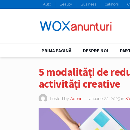
Auto
Beauty
Business
Călătorii
C
PRIMA PAGINĂ
DESPRE NOI
PART
5 modalități de redu
activități creative
Posted by
Admin
— ianuarie 22, 2025
in
Să