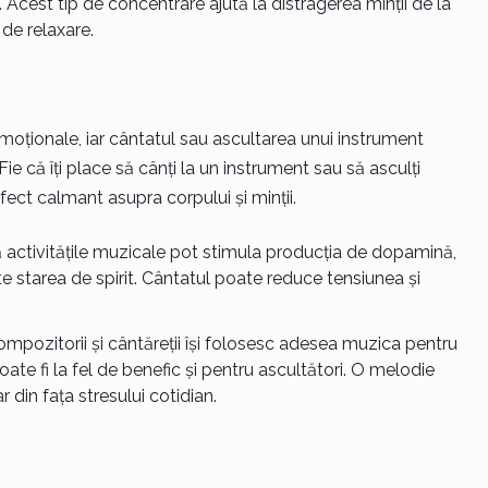
 Acest tip de concentrare ajută la distragerea minții de la
 de relaxare.
moționale, iar cântatul sau ascultarea unui instrument
ie că îți place să cânți la un instrument sau să asculți
ect calmant asupra corpului și minții.
că activitățile muzicale pot stimula producția de dopamină,
te starea de spirit. Cântatul poate reduce tensiunea și
ompozitorii și cântăreții își folosesc adesea muzica pentru
ate fi la fel de benefic și pentru ascultători. O melodie
 din fața stresului cotidian.