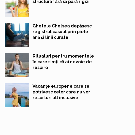
structură fără să pară rigizi
Ghetele Chelsea depășesc
registrul casual prin piele
fină și linii curate
Ritualuri pentru momentele
în care simți că ai nevoie de
respiro
Vacanțe europene care se
potrivesc celor care nu vor
resorturi all inclusive