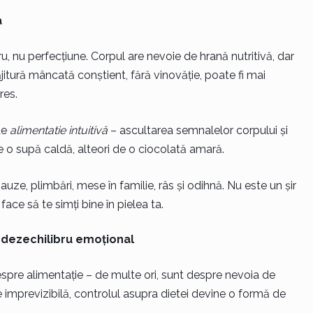
a
u, nu perfecțiune. Corpul are nevoie de hrană nutritivă, dar
itură mâncată conștient, fără vinovăție, poate fi mai
res.
de
alimentatie intuitivă
– ascultarea semnalelor corpului și
e o supă caldă, alteori de o ciocolată amară.
uze, plimbări, mese în familie, râs și odihnă. Nu este un șir
 face să te simți bine în pielea ta.
 dezechilibru emoțional
espre alimentație – de multe ori, sunt despre nevoia de
 imprevizibilă, controlul asupra dietei devine o formă de