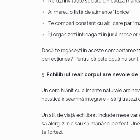
Refuzi invitațiile sociale din cauza mâncăr
Ai mereu o listă de alimente “toxice”.
Te compari constant cu alții care par “ma
Îți organizezi întreaga zi în jurul meselor și
Dacă te regăsești în aceste comportamente
perfecțiunea? Pentru că cele două nu sunt a
Echilibrul real: corpul are nevoie de
Un corp hrănit cu alimente naturale are nevo
holistică înseamnă integrare – să îți tratezi
Un stil de viață echilibrat include mese var
să alergi zilnic sau să mănânci perfect. Uneo
te forțezi.