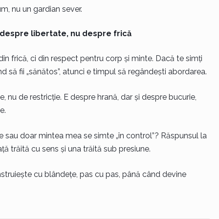
m, nu un gardian sever.
despre libertate, nu despre frică
in frică, ci din respect pentru corp și minte. Dacă te simți
 să fii „sănătos”, atunci e timpul să regândești abordarea.
nu de restricție. E despre hrană, dar și despre bucurie,
e.
ne sau doar mintea mea se simte „în control”? Răspunsul la
ță trăită cu sens și una trăită sub presiune.
struiește cu blândețe, pas cu pas, până când devine