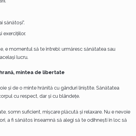
ii.
i sănătoși”.
 exercițiilor.
, e momentul să te întrebi: urmăresc sănătatea sau
celași lucru.
 hrană, mintea de libertate
ie și de o minte hrănită cu gânduri liniștite. Sănătatea
 corpul cu respect, dar și cu blândețe.
iate, somn suficient, mișcare plăcută și relaxare. Nu e nevoie
ri, a fi sănătos înseamnă să alegi să te odihnești în loc să