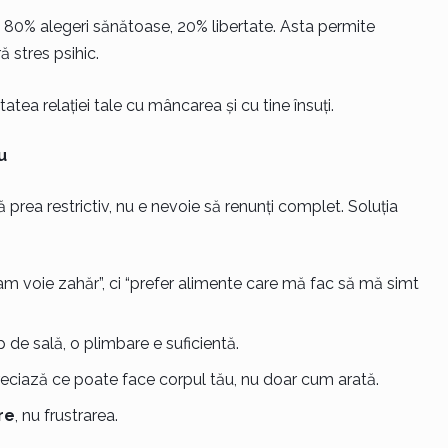
 80% alegeri sănătoase, 20% libertate. Asta permite
ă stres psihic.
tatea relației tale cu mâncarea și cu tine însuți.
u
ă prea restrictiv, nu e nevoie să renunți complet. Soluția
 am voie zahăr”, ci “prefer alimente care mă fac să mă simt
 de sală, o plimbare e suficientă.
eciază ce poate face corpul tău, nu doar cum arată.
re
, nu frustrarea.