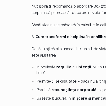
Nutriționiștii recomandă o abordare 80/20:
corpului să primească tot ce are nevoie, făr
Sănătatea nu se măsoară în calorii, ci în cali
Cum transformi disciplina în echilibr
Dacă simți că ai alunecat într-un stil de viaț
este ajustarea.
Înlocuiește
regulile
cu
intenții
. Nu “nu
bine”.
Permite-ți
flexibilitate
– dacă nu ai timp
Practică
recunoștința corporală
– apr
Găsește
bucuria în mișcare și mânca