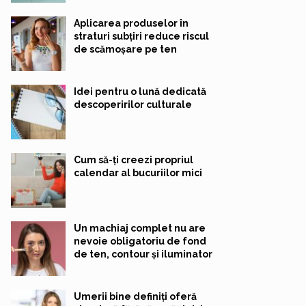
Aplicarea produselor în
straturi subțiri reduce riscul
de scămoșare pe ten
Idei pentru o lună dedicată
descoperirilor culturale
Cum să-ți creezi propriul
calendar al bucuriilor mici
Un machiaj complet nu are
nevoie obligatoriu de fond
de ten, contour și iluminator
Umerii bine definiți oferă