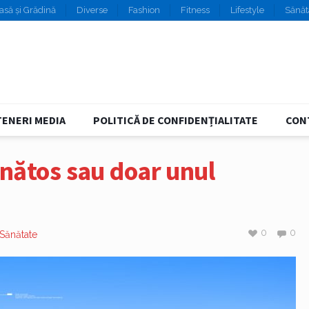
asă și Grădină
Diverse
Fashion
Fitness
Lifestyle
Sănăt
ENERI MEDIA
POLITICĂ DE CONFIDENȚIALITATE
CON
sănătos sau doar unul
0
0
Sănătate