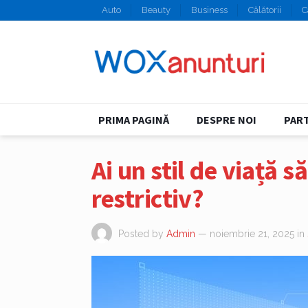
Auto
Beauty
Business
Călătorii
C
PRIMA PAGINĂ
DESPRE NOI
PART
Ai un stil de viață 
restrictiv?
Posted by
Admin
— noiembrie 21, 2025
in