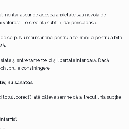
l alimentar ascunde adesea anxietate sau nevoia de
 valoros” – o credință subtilă, dar periculoasă.
de corp. Nu mai mănânci pentru a te hrăni, ci pentru a bifa
să.
late și antrenamente, ci și libertate interioară. Dacă
echilibru, e constrângere.
tiv, nu sănătos
aci totul „corect”. Iată câteva semne că ai trecut linia subțire
nterzis”.