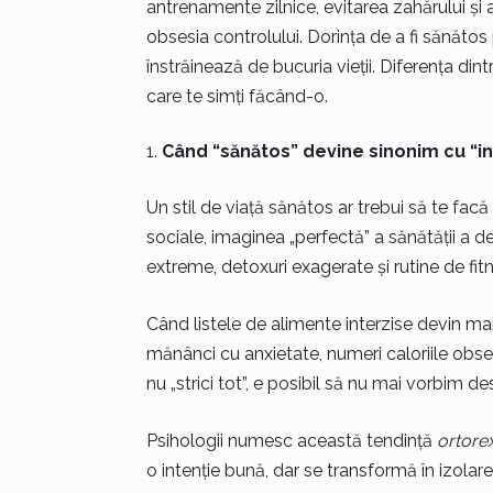
antrenamente zilnice, evitarea zahărului și 
obsesia controlului. Dorința de a fi sănăto
înstrăinează de bucuria vieții. Diferența dintre
care te simți făcând-o.
Când “sănătos” devine sinonim cu “in
Un stil de viață sănătos ar trebui să te facă s
sociale, imaginea „perfectă” a sănătății a 
extreme, detoxuri exagerate și rutine de fitn
Când listele de alimente interzise devin ma
mănânci cu anxietate, numeri caloriile obses
nu „strici tot”, e posibil să nu mai vorbim d
Psihologii numesc această tendință
ortorex
o intenție bună, dar se transformă în izolare