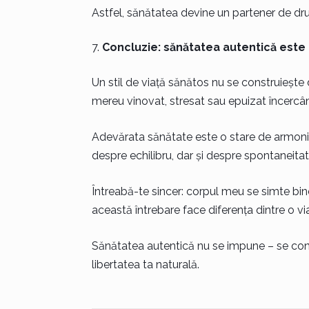
Astfel, sănătatea devine un partener de dru
Concluzie: sănătatea autentică este 
Un stil de viață sănătos nu se construiește d
mereu vinovat, stresat sau epuizat încercând
Adevărata sănătate este o stare de armonie, 
despre echilibru, dar și despre spontaneitat
Întreabă-te sincer: corpul meu se simte bi
această întrebare face diferența dintre o via
Sănătatea autentică nu se impune – se con
libertatea ta naturală.