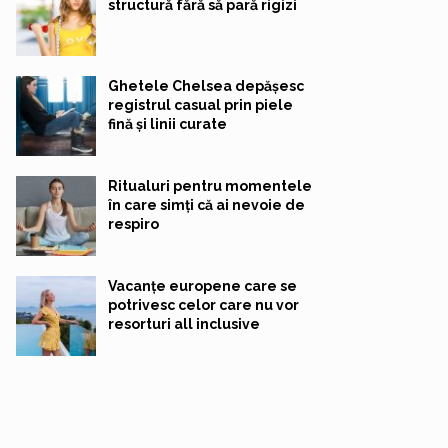
structură fără să pară rigizi
Ghetele Chelsea depășesc
registrul casual prin piele
fină și linii curate
Ritualuri pentru momentele
în care simți că ai nevoie de
respiro
Vacanțe europene care se
potrivesc celor care nu vor
resorturi all inclusive