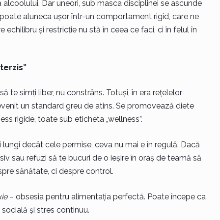
a alcoolului. Dar uneori, sub masca disciplinei se ascunde
s poate aluneca ușor într-un comportament rigid, care ne
 echilibru și restricție nu stă în ceea ce faci, ci în felul în
terzis”
ă te simți liber, nu constrâns. Totuși, în era rețelelor
devenit un standard greu de atins. Se promovează diete
ess rigide, toate sub eticheta „wellness”.
i lungi decât cele permise, ceva nu mai e în regulă. Dacă
iv sau refuzi să te bucuri de o ieșire în oraș de teamă să
espre sănătate, ci despre control.
ie
– obsesia pentru alimentația perfectă. Poate începe ca
 socială și stres continuu.