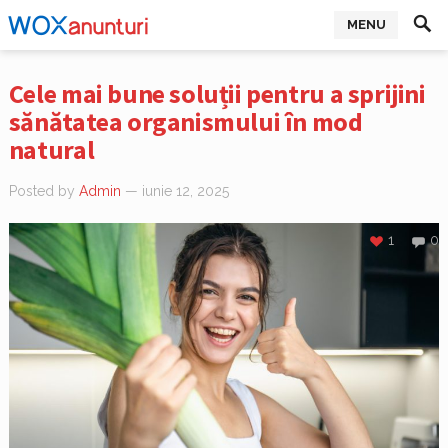
MENU
Cele mai bune soluții pentru a sprijini
sănătatea organismului în mod
natural
Posted by
Admin
— iunie 12, 2025
1
0