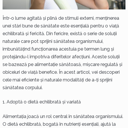
Într-o lume agitată și plină de stimuli externi, menținerea
unei stări bune de sănătate este esențială pentru o viață
echilibrată și fericită. Din fericire, există o serie de soluții
naturale care pot sprijini sănătatea organismului,
îmbunătățind funcționarea acestuia pe termen lung și
protejându-l împotriva diferitelor afecțiuni. Aceste soluții
se bazează pe alimentație sănătoasă, mișcare regulată și
obiceiuri de viață benefice. În acest articol, vei descoperi
cele mai eficiente și naturale modalități de a-ți sprijini
sănătatea corpului.
Adoptă o dietă echilibrată și variată
Alimentația joacă un rol central în sănătatea organismului.
O dietă echilibrată, bogată în nutrienți esențiali, ajută la