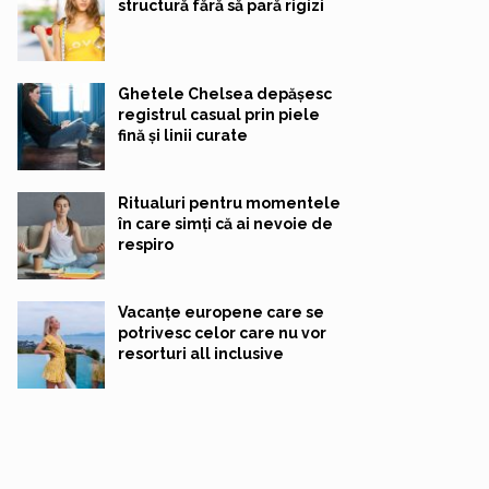
structură fără să pară rigizi
Ghetele Chelsea depășesc
registrul casual prin piele
fină și linii curate
Ritualuri pentru momentele
în care simți că ai nevoie de
respiro
Vacanțe europene care se
potrivesc celor care nu vor
resorturi all inclusive