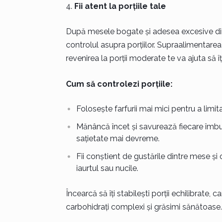
Fii atent la porțiile tale
După mesele bogate și adesea excesive din t
controlul asupra porțiilor. Supraalimentarea 
revenirea la porții moderate te va ajuta să îț
Cum să controlezi porțiile:
Folosește farfurii mai mici pentru a limi
Mănâncă încet și savurează fiecare îmbu
sațietate mai devreme.
Fii conștient de gustările dintre mese și
iaurtul sau nucile.
Încearcă să îți stabilești porții echilibrate,
carbohidrați complexi și grăsimi sănătoase.