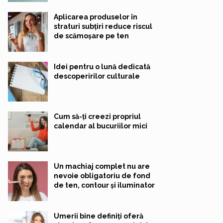
Aplicarea produselor în
straturi subțiri reduce riscul
de scămoșare pe ten
Idei pentru o lună dedicată
descoperirilor culturale
Cum să-ți creezi propriul
calendar al bucuriilor mici
Un machiaj complet nu are
nevoie obligatoriu de fond
de ten, contour și iluminator
Umerii bine definiți oferă