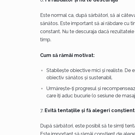
Este normal ca, după sărbători, să ai câteva
sănătos. Este important să ai răbdare cu tin
constant. Nu te descuraja dacă rezultatele
timp.
Cum să rămâi motivat:
Stabilește obiective mici și realiste. D
obiectiv sănătos și sustenabil.
Urmărește-ți progresul și recompensează-t
care îți aduc bucurie (o sesiune de masaj, 
Evită tentațiile și fă alegeri conștien
După sărbători, este posibil să te simți ten
Este important să rămâi conștient de alegeril