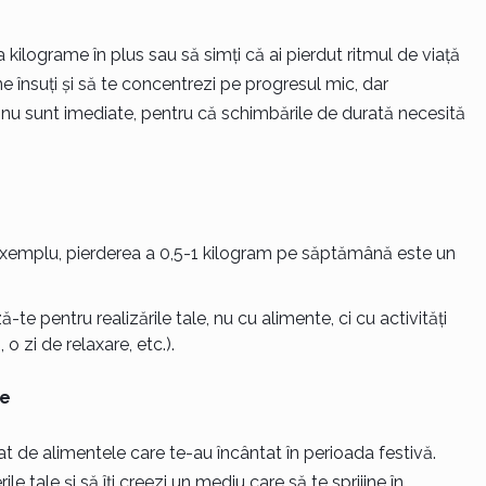
 kilograme în plus sau să simți că ai pierdut ritmul de viață
e însuți și să te concentrezi pe progresul mic, dar
 nu sunt imediate, pentru că schimbările de durată necesită
e exemplu, pierderea a 0,5-1 kilogram pe săptămână este un
e pentru realizările tale, nu cu alimente, ci cu activități
o zi de relaxare, etc.).
te
tat de alimentele care te-au încântat în perioada festivă.
e tale și să îți creezi un mediu care să te sprijine în