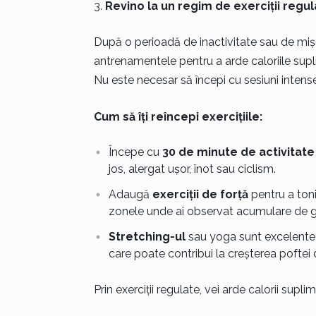
Revino la un regim de exerciții regul
După o perioadă de inactivitate sau de mișcar
antrenamentele pentru a arde caloriile supl
Nu este necesar să începi cu sesiuni intense,
Cum să îți reîncepi exercițiile:
Începe cu
30 de minute de activitate 
jos, alergat ușor, înot sau ciclism.
Adaugă
exerciții de forță
pentru a tonif
zonele unde ai observat acumulare de g
Stretching-ul
sau yoga sunt excelente p
care poate contribui la creșterea poftei
Prin exerciții regulate, vei arde calorii supli