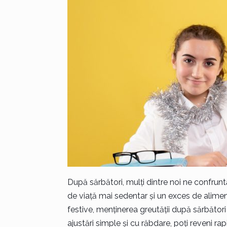
După sărbători, mulți dintre noi ne confrunt
de viață mai sedentar și un exces de alimen
festive, menținerea greutății după sărbător
ajustări simple și cu răbdare, poți reveni rapi