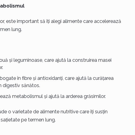
tabolismul
ilor, este important să îți alegi alimente care accelerează
ermen lung.
 ouă și leguminoase, care ajută la construirea masei
r.
bogate în fibre și antioxidanți, care ajută la curățarea
m digestiv sănătos.
rează metabolismul și ajută la arderea grăsimilor.
ude o varietate de alimente nutritive care îți susțin
 sațietate pe termen lung.