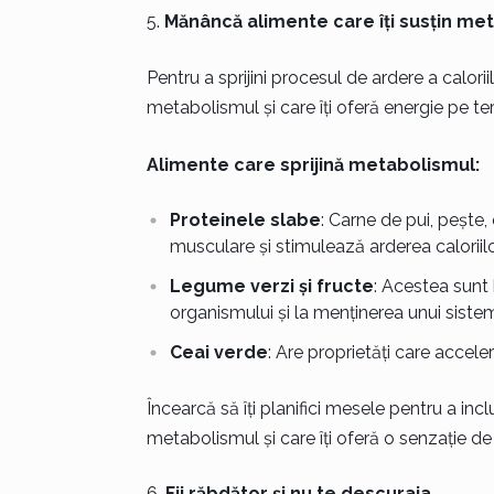
Mănâncă alimente care îți susțin me
Pentru a sprijini procesul de ardere a calori
metabolismul și care îți oferă energie pe t
Alimente care sprijină metabolismul:
Proteinele slabe
: Carne de pui, pește,
musculare și stimulează arderea caloriilo
Legume verzi și fructe
: Acestea sunt 
organismului și la menținerea unui siste
Ceai verde
: Are proprietăți care accele
Încearcă să îți planifici mesele pentru a incl
metabolismul și care îți oferă o senzație de
Fii răbdător și nu te descuraja