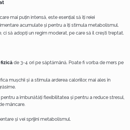
at
e mai puțin intensă, este esențial să îți reiei
imentare acumulate și pentru a îți stimula metabolismul.
 ci să adopți un regim moderat, pe care să îl crești treptat.
fizică
de 3-4 ori pe săptămână. Poate fi vorba de mers pe
ica mușchii și a stimula arderea caloriilor, mai ales în
răsime.
entru a îmbunătăți flexibilitatea și pentru a reduce stresul,
 de mâncare.
mentare și vei sprijini metabolismul.