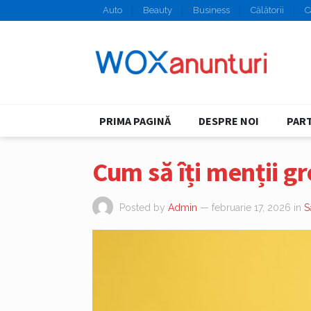
Auto
Beauty
Business
Călătorii
C
PRIMA PAGINĂ
DESPRE NOI
PART
Cum să îți menții g
Posted by
Admin
— februarie 17, 2026
in
S