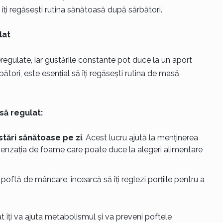
ă îți regăsești rutina sănătoasă după sărbători.
lat
regulate, iar gustările constante pot duce la un aport
tori, este esențial să îți regăsești rutina de masă
să regulat:
stări sănătoase pe zi
. Acest lucru ajută la menținerea
 senzația de foame care poate duce la alegeri alimentare
 poftă de mâncare, încearcă să îți reglezi porțiile pentru a
îți va ajuta metabolismul și va preveni poftele