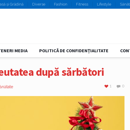
asă și Grădină
Diverse
Fashion
Fitness
Lifestyle
Sănăt
ENERI MEDIA
POLITICĂ DE CONFIDENȚIALITATE
CON
reutatea după sărbători
1
0
ănătate