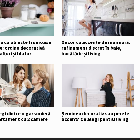
ia cu obiecte frumoase
Decor cu accente de marmură:
e: ordine decorativă
rafinament discret în baie,
fturi și blaturi
bucătărie și living
egi dintre o garsonieră
Șemineu decorativ sau perete
partament cu 2 camere
accent? Ce alegi pentru living