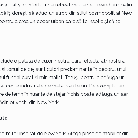
ană, cât și confortul unei retreat moderne, creând un spațiu
că îți dorești să aduci un strop din stilul cosmopolit al New
 pentru a crea un decor urban care să te inspire și să te
clude o paletă de culori neutre, care reflectă atmosfera
u și tonuri de bej sunt culori predominante în decorul unui
unui fundal curat și minimalist. Totuși, pentru a adăuga un
ra accente industriale de metal sau lemn. De exemplu, un
re de lemn în nuanțe de stejar închis poate adăuga un aer
lădirilor vechi din New York.
ute
 dormitor inspirat de New York. Alege piese de mobilier din