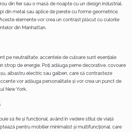
rou din fier sau o masă de noapte cu un design industrial.
pi din metal sau aplice de perete cu forme geometrice,
ceste elemente vor crea un contrast plăcut cu culorile
mentelor din Manhattan.
t pe neutralitate, accentele de culoare sunt esențiale
 un strop de energie. Poți adăuga perne decorative, covoare
roșu, albastru electric sau galben, care să contrasteze
accente vor adăuga personalitate și vor crea un punct de
lui New York.
l
e să fie și funcțional, având în vedere stilul de viață
Optează pentru mobilier minimalist și multifuncțional, care