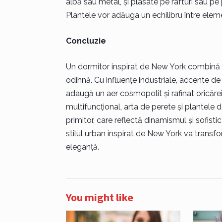
albă sau metal, și plasate pe rafturi sau pe
Plantele vor adăuga un echilibru între eleme
Concluzie
Un dormitor inspirat de New York combină 
odihnă. Cu influențe industriale, accente de 
adaugă un aer cosmopolit și rafinat oricărei
multifuncțional, arta de perete și plantele d
primitor, care reflectă dinamismul și sofist
stilul urban inspirat de New York va transfo
eleganță.
You might like