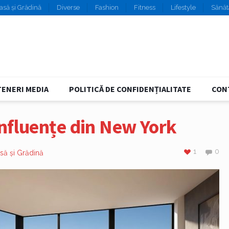
asă și Grădină
Diverse
Fashion
Fitness
Lifestyle
Sănăt
ENERI MEDIA
POLITICĂ DE CONFIDENȚIALITATE
CON
nfluențe din New York
1
0
să și Grădină