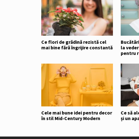
Ce flori de grădină rezistă cel
Bucătăr
mai bine fără îngrijire constantă
la veder
pentru ra
Cele mai bune idei pentru decor
Ce să al
în stil Mid-Century Modern
și un a