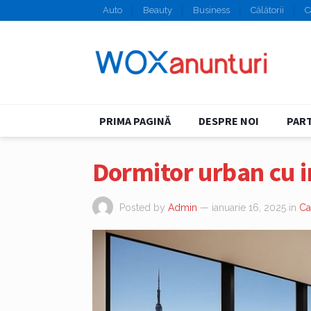
Auto
Beauty
Business
Călătorii
C
PRIMA PAGINĂ
DESPRE NOI
PART
Dormitor urban cu i
Posted by
Admin
— ianuarie 16, 2025
in
Ca