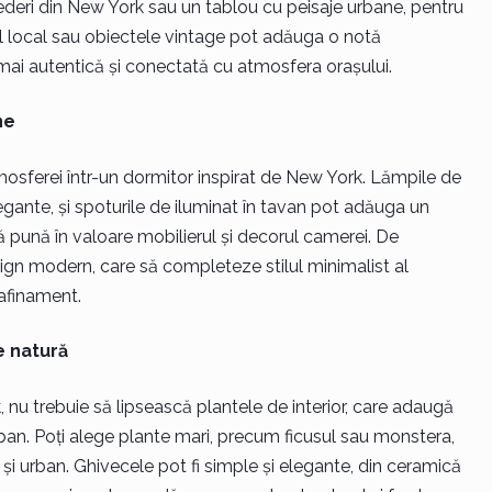
ederi din New York sau un tablou cu peisaje urbane, pentru
ul local sau obiectele vintage pot adăuga o notă
ai autentică și conectată cu atmosfera orașului.
ne
tmosferei într-un dormitor inspirat de New York. Lămpile de
gante, și spoturile de iluminat în tavan pot adăuga un
ă pună în valoare mobilierul și decorul camerei. De
ign modern, care să completeze stilul minimalist al
rafinament.
e natură
 nu trebuie să lipsească plantele de interior, care adaugă
rban. Poți alege plante mari, precum ficusul sau monstera,
l și urban. Ghivecele pot fi simple și elegante, din ceramică