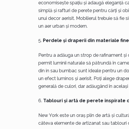
economisește spațiu și adaugă eleganță ca
simplă și rafturi de perete pentru cărți și ob
unui decor aerisit. Mobilierul trebuie să fie
un aer urban și modern.
Perdele și draperii din materiale fine
Pentru a adăuga un strop de rafinament și co
permit luminii naturale să pătrundă în camer
din in sau bumbac sunt ideale pentru un dor
un efect luminos și aerisit. Poți alege drape
generală de culori, dar adăugând în același 
Tablouri și artă de perete inspirate 
New York este un oraș plin de artă și cultură
câteva elemente de artizanat sau tablouri ca