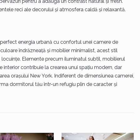
 pervazuri pentru a adăuga un contrast natural și fresh.
ntele reci ale decorului și atmosfera caldă și relaxantă.
perfect energia urbană cu confortul unei camere de
culoare îndrăzneață și mobilier minimalist, acest stil
 locuințe. Elemente precum iluminatul subtil, mobilierul
e interior contribuie la crearea unui spațiu modern, dar
icarea orașului New York. Indiferent de dimensiunea camerei,
rma dormitorul tău într-un refugiu plin de caracter și