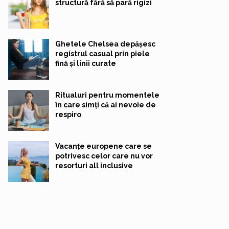
structură fără să pară rigizi
Ghetele Chelsea depășesc
registrul casual prin piele
fină și linii curate
Ritualuri pentru momentele
în care simți că ai nevoie de
respiro
Vacanțe europene care se
potrivesc celor care nu vor
resorturi all inclusive