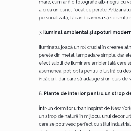
mare, cum ar fi o fotografie alb-negru cu v
a crea un punct focal pe perete. Artizanat
personalizată, făcând camera să se simtă m
Iluminat ambiental și spoturi moder
Iluminatul joacă un rol crucial în crearea a
perete din metal, lampadare simple, dar ele
efect subtil de iluminare ambientală care s
asemenea, poți opta pentru o lustră cu des
încăperii, dar care să adauge și un plus de 
Plante de interior pentru un strop d
Într-un dormitor urban inspirat de New York,
un strop de natură în mijlocul unui decor u
care se potrivesc perfect cu stilul industria