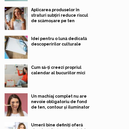
Aplicarea produselor în
straturi subțiri reduce riscul
de scămoșare pe ten
Idei pentru o lună dedicată
descoperirilor culturale
Cum să-ți creezi propriul
calendar al bucuriilor mici
Un machiaj complet nu are
nevoie obligatoriu de fond
de ten, contour și iluminator
Umerii bine definiți oferă