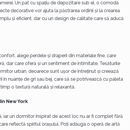
merei. Un pat cu spațiu de depozitare sub el, o comodă
iecte decorative vor ajuta la păstrarea ordinii și la crearea
 simplu și eficient, dar cu un design de calitate care să aducă
nfort, alege perdele și draperii din materiale fine, care
ă, dar care oferă și un sentiment de intimitate. Tesăturile
mitor urban, deoarece sunt ușor de întreținut și creează
rii în nuanțe de gri sau bej, care să se potrivească cu paleta
timp o textură naturală și relaxantă.
din New York
, iar un dormitor inspirat de acest loc nu ar fi complet fără
re reflectă spiritul orașului. Poți adăuga o operă de artă